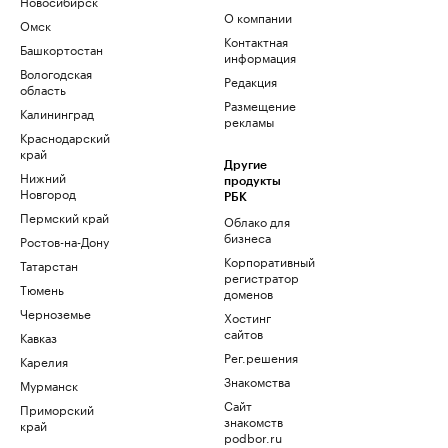
Новосибирск
О компании
Омск
Контактная
Башкортостан
информация
Вологодская
Редакция
область
Размещение
Калининград
рекламы
Краснодарский
край
Другие
Нижний
продукты
Новгород
РБК
Пермский край
Облако для
бизнеса
Ростов-на-Дону
Корпоративный
Татарстан
регистратор
Тюмень
доменов
Черноземье
Хостинг
сайтов
Кавказ
Рег.решения
Карелия
Знакомства
Мурманск
Сайт
Приморский
знакомств
край
podbor.ru