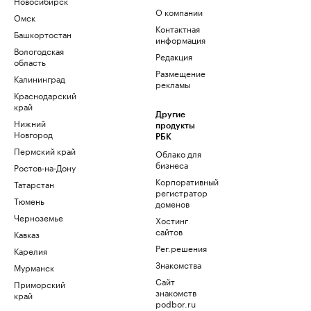
Новосибирск
О компании
Омск
Контактная
Башкортостан
информация
Вологодская
Редакция
область
Размещение
Калининград
рекламы
Краснодарский
край
Другие
Нижний
продукты
Новгород
РБК
Пермский край
Облако для
бизнеса
Ростов-на-Дону
Корпоративный
Татарстан
регистратор
Тюмень
доменов
Черноземье
Хостинг
сайтов
Кавказ
Рег.решения
Карелия
Знакомства
Мурманск
Сайт
Приморский
знакомств
край
podbor.ru