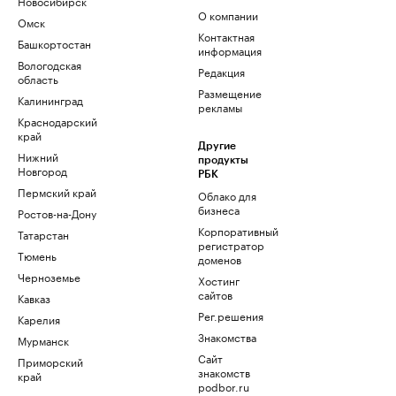
Новосибирск
О компании
Омск
Контактная
Башкортостан
информация
Вологодская
Редакция
область
Размещение
Калининград
рекламы
Краснодарский
край
Другие
Нижний
продукты
Новгород
РБК
Пермский край
Облако для
бизнеса
Ростов-на-Дону
Корпоративный
Татарстан
регистратор
Тюмень
доменов
Черноземье
Хостинг
сайтов
Кавказ
Рег.решения
Карелия
Знакомства
Мурманск
Сайт
Приморский
знакомств
край
podbor.ru