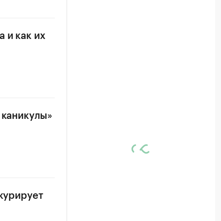
 и как их
 каникулы»
нкурирует