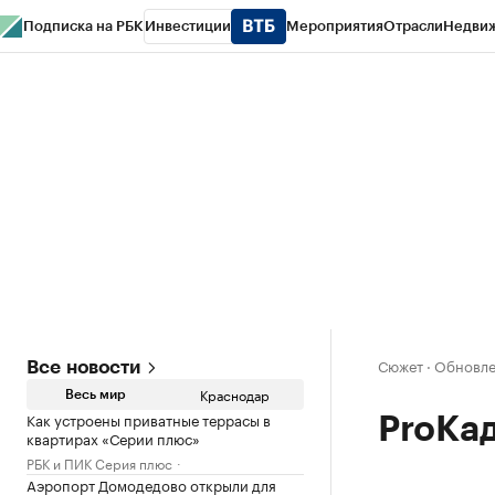
Подписка на РБК
Инвестиции
Мероприятия
Отрасли
Недви
РБК Курсы
РБК Life
Тренды
Визионеры
Национальные проекты
Горо
Газета
Спецпроекты СПб
Конференции СПб
Спецпроекты
Проверк
Сюжет
·
Обновлен
Все новости
Краснодар
Весь мир
Как устроены приватные террасы в
ProКа
квартирах «Серии плюс»
РБК и ПИК Серия плюс
Аэропорт Домодедово открыли для