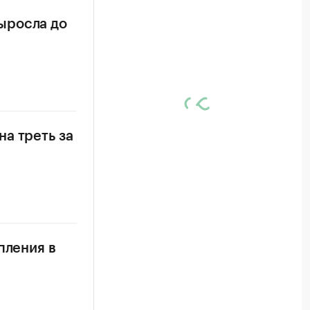
ыросла до
а треть за
пления в