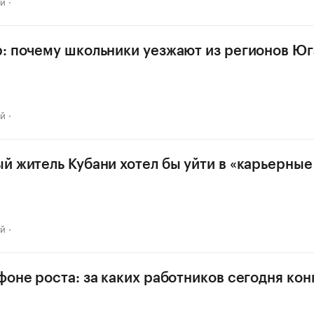
ай
: почему школьники уезжают из регионов Юга
ай
й житель Кубани хотел бы уйти в «карьерные
ай
фоне роста: за каких работников сегодня ко