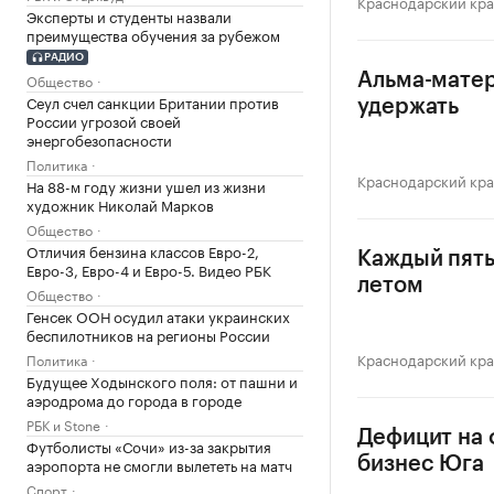
Краснодарский кр
Эксперты и студенты назвали
преимущества обучения за рубежом
РАДИО
Общество
Альма-матер
Сеул счел санкции Британии против
удержать
России угрозой своей
энергобезопасности
Политика
Краснодарский кр
На 88-м году жизни ушел из жизни
художник Николай Марков
Общество
Отличия бензина классов Евро-2,
Каждый пяты
Евро-3, Евро-4 и Евро-5. Видео РБК
летом
Общество
Генсек ООН осудил атаки украинских
беспилотников на регионы России
Краснодарский кр
Политика
Будущее Ходынского поля: от пашни и
аэродрома до города в городе
РБК и Stone
Дефицит на 
Футболисты «Сочи» из-за закрытия
аэропорта не смогли вылететь на матч
бизнес Юга
Спорт