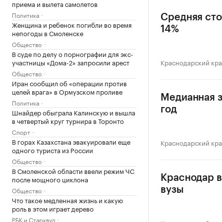
приема и вылета самолетов
Политика
Средняя сто
Женщина и ребенок погибли во время
14%
непогоды в Смоленске
Общество
В суде по делу о порнографии для экс-
участницы «Дома-2» запросили арест
Краснодарский кр
Общество
Иран сообщил об «операции против
целей врага» в Ормузском проливе
Медианная з
Политика
год
Шнайдер обыграла Калинскую и вышла
в четвертый круг турнира в Торонто
Спорт
В горах Казахстана эвакуировали еще
Краснодарский кр
одного туриста из России
Общество
В Смоленской области ввели режим ЧС
Краснодар в
после мощного циклона
вузы
Общество
Что такое медленная жизнь и какую
роль в этом играет дерево
РБК и Старквуд