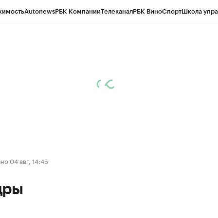
жимость
Autonews
РБК Компании
Телеканал
РБК Вино
Спорт
Школа упра
д
Стиль
Крипто
РБК Бизнес-среда
Дискуссионный клуб
Исследования
К
а контрагентов
Политика
Экономика
Бизнес
Технологии и медиа
Фина
о 04 авг, 14:45
дры