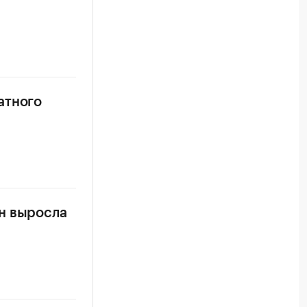
атного
н выросла