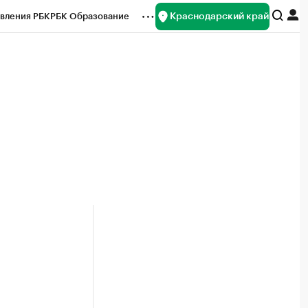
Краснодарский край
вления РБК
РБК Образование
редитные рейтинги
Франшизы
нсы
Рынок наличной валюты