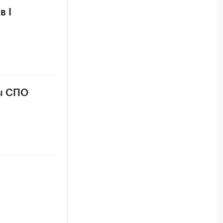
в I
мы СПО