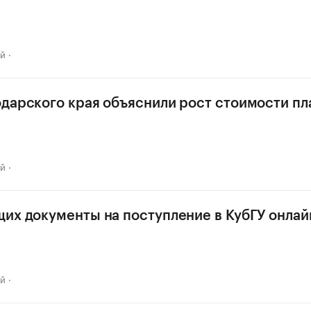
ай
дарского края объяснили рост стоимости пл
ай
их документы на поступление в КубГУ онлай
ай