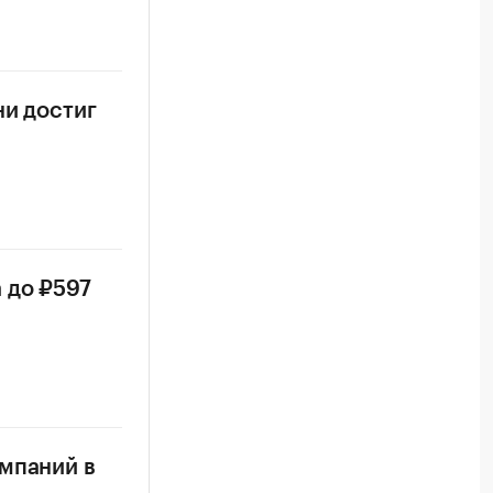
ни достиг
 до ₽597
омпаний в