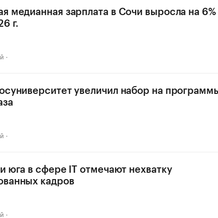
я медианная зарплата в Сочи выросла на 6% 
6 г.
ай
осуниверситет увеличил набор на програм
аза
ай
и юга в сфере IT отмечают нехватку
ованных кадров
ай