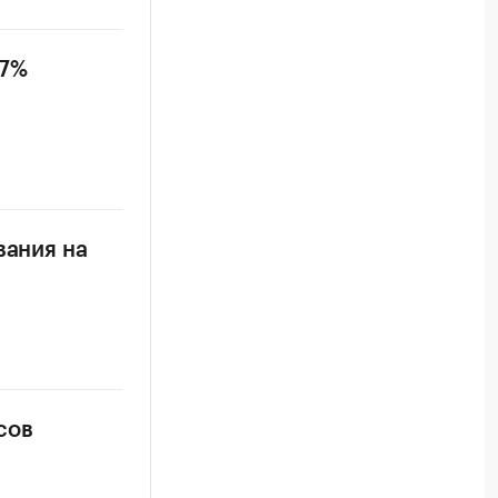
 7%
вания на
сов