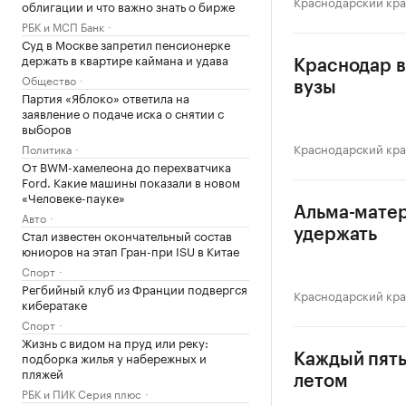
Краснодарский кр
облигации и что важно знать о бирже
РБК и МСП Банк
Суд в Москве запретил пенсионерке
держать в квартире каймана и удава
Краснодар в
Общество
вузы
Партия «Яблоко» ответила на
заявление о подаче иска о снятии с
выборов
Краснодарский кр
Политика
От BWM-хамелеона до перехватчика
Ford. Какие машины показали в новом
«Человеке-пауке»
Альма-матер
Авто
Стал известен окончательный состав
удержать
юниоров на этап Гран-при ISU в Китае
Спорт
Регбийный клуб из Франции подвергся
Краснодарский кр
кибератаке
Спорт
Жизнь с видом на пруд или реку:
подборка жилья у набережных и
Каждый пяты
пляжей
летом
РБК и ПИК Серия плюс