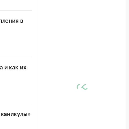
пления в
 и как их
 каникулы»