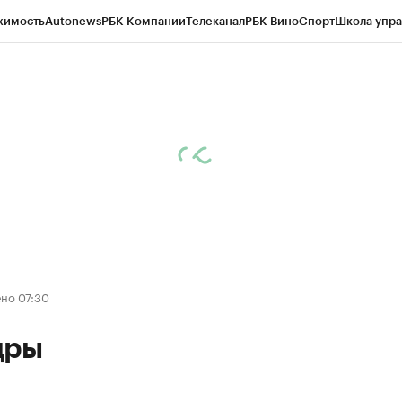
жимость
Autonews
РБК Компании
Телеканал
РБК Вино
Спорт
Школа упра
д
Стиль
Крипто
РБК Бизнес-среда
Дискуссионный клуб
Исследования
К
а контрагентов
Политика
Экономика
Бизнес
Технологии и медиа
Фина
но 07:30
дры