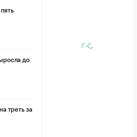
 пять
ыросла до
а треть за