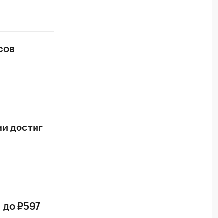
сов
ни достиг
 до ₽597