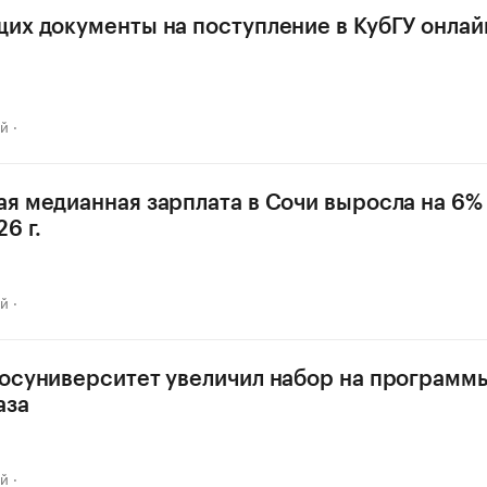
их документы на поступление в КубГУ онлай
ай
я медианная зарплата в Сочи выросла на 6% 
6 г.
ай
осуниверситет увеличил набор на програм
аза
ай