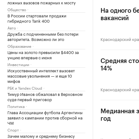
ложных вызовов пожарных к мосту
Общество
На одного б
В России стартовали продажи
вакансий
гибридного Tank 400
Авто
Дружба с подчиненными без потери
авторитета. Возможно ли это
Краснодарский кр
Образование
Цены на золото превысили $4400 за
унцию впервые с июня
Средняя сто
Инвестиции
14%
Искусственный интеллект вызовет
массовые увольнения — и еще 10
мифов
РБК и Yandex Cloud
Краснодарский кр
Тимур Иванов обжаловал в Верховном
суде первый приговор
Политика
Медианная з
Глава Ассоциации футбола Аргентины
заявил о кампании против сборной на
год
ЧМ
Спорт
Зачем малому и среднему бизнесу