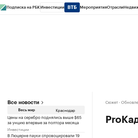
Подписка на РБК
Инвестиции
Мероприятия
Отрасли
Недви
РБК Курсы
РБК Life
Тренды
Визионеры
Национальные проекты
Горо
Газета
Спецпроекты СПб
Конференции СПб
Спецпроекты
Проверк
Сюжет
·
Обновле
Все новости
Краснодар
Весь мир
Цены на серебро поднялись выше $65
ProКа
за унцию впервые за полтора месяца
Инвестиции
В Люцерне пауки спровоцировали 19