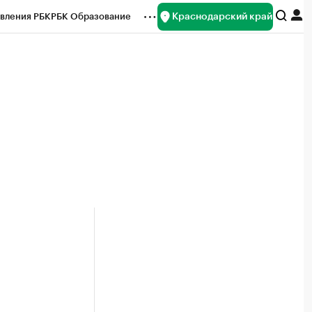
Краснодарский край
вления РБК
РБК Образование
редитные рейтинги
Франшизы
нсы
Рынок наличной валюты