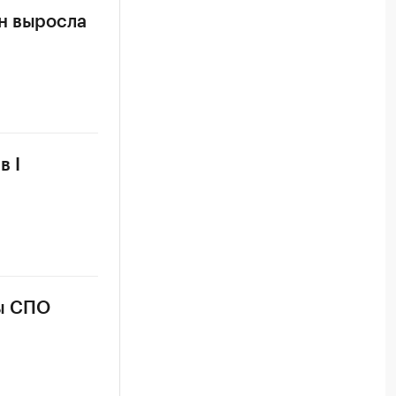
н выросла
в I
мы СПО