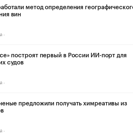
работали метод определения географическог
ния вин
ай
се» построят первый в России ИИ-порт для
их судов
ай
ченые предложили получать химреативы из
ов
ай