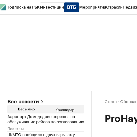
Подписка на РБК
Инвестиции
Мероприятия
Отрасли
Недви
РБК Курсы
РБК Life
Тренды
Визионеры
Национальные проекты
Горо
Газета
Спецпроекты СПб
Конференции СПб
Спецпроекты
Проверк
Сюжет
·
Обновлен
Все новости
Краснодар
Весь мир
Аэропорт Домодедово перешел на
ProНа
обслуживание рейсов по согласованию
Политика
UKMTO сообщило о двух взрывах у