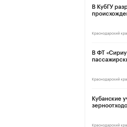
В КубГУ раз
происхожде
Краснодарский кр
В ФТ «Сириу
пассажирск
Краснодарский кр
Кубанские у
зерноотход
Краснодарский кр