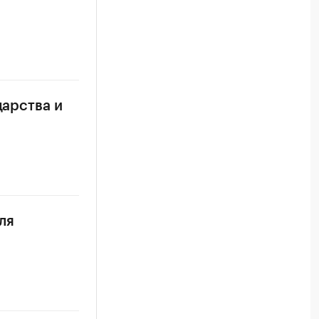
дарства и
ля