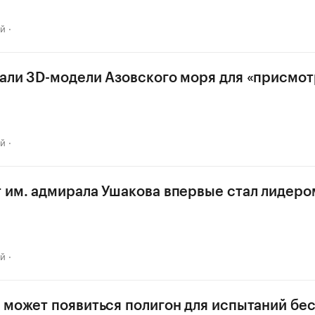
ай
али 3D-модели Азовского моря для «присмот
ай
 им. адмирала Ушакова впервые стал лидеро
ай
 может появиться полигон для испытаний бе