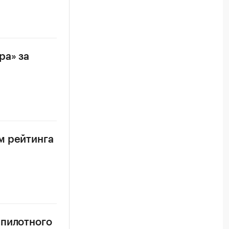
ра» за
м рейтинга
спилотного