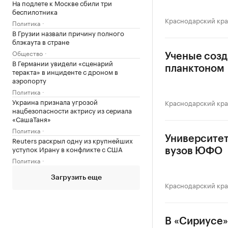
На подлете к Москве сбили три
беспилотника
Краснодарский кр
Политика
В Грузии назвали причину полного
блэкаута в стране
Общество
Ученые созд
В Германии увидели «сценарий
планктоном
теракта» в инциденте с дроном в
аэропорту
Политика
Украина признала угрозой
Краснодарский кр
нацбезопасности актрису из сериала
«СашаТаня»
Политика
Университет
Reuters раскрыл одну из крупнейших
уступок Ирану в конфликте с США
вузов ЮФО
Политика
Загрузить еще
Краснодарский кр
В «Сириусе»