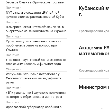
берегов Омана в Ормузском проливе
Политика
Кубанский в
NYT узнала о создании ЦРУ тайной
г.
группы с целью раскола властей Кубы
Политика
В американском штате объявили ЧС в
энергетике из-за конфликта на Украине
Краснодарский кр
Политика
Рубио пошутил о межгалактических
проблемах в ответ на вопрос про
Академик РА
Украину
математико
Политика
«Человек-паук: Новый день» за неделю
стал самым кассовым фильмом года
Общество
Краснодарский кр
WP узнала, что Трамп потребовал у
Хегсета объяснений из-за дефицита
ракет
Политика
Министром 
«ЕП» узнала, что Залужного не пустили
на встречу с британским министром
Политика
Ярославский губернатор сообщил о