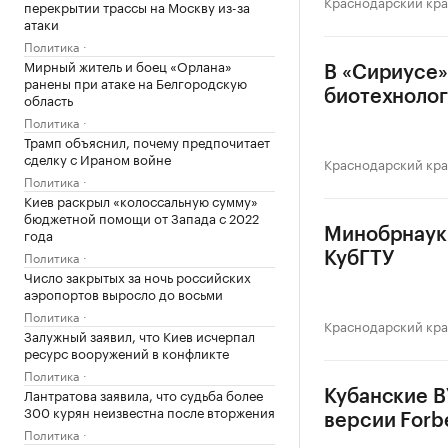
Краснодарский кр
перекрытии трассы на Москву из-за
атаки
Политика
Мирный житель и боец «Орлана»
В «Сириусе»
ранены при атаке на Белгородскую
биотехноло
область
Политика
Трамп объяснил, почему предпочитает
сделку с Ираном войне
Краснодарский кр
Политика
Киев раскрыл «колоссальную сумму»
бюджетной помощи от Запада с 2022
года
Минобрнауки
Политика
КубГТУ
Число закрытых за ночь российских
аэропортов выросло до восьми
Политика
Краснодарский кр
Залужный заявил, что Киев исчерпал
ресурс вооружений в конфликте
Политика
Лантратова заявила, что судьба более
Кубанские В
300 курян неизвестна после вторжения
версии Forb
Политика