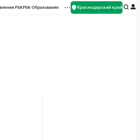
Краснодарский край
вления РБК
РБК Образование
редитные рейтинги
Франшизы
нсы
Рынок наличной валюты