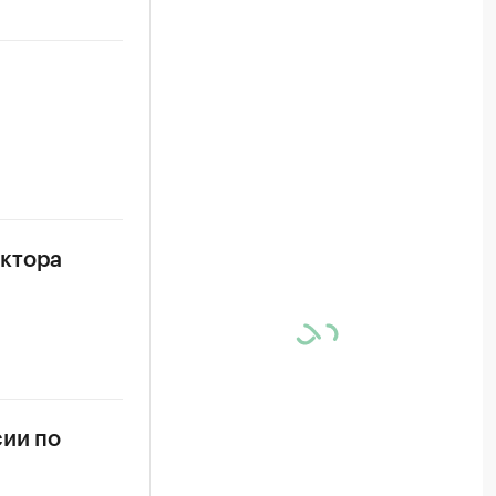
ектора
сии по