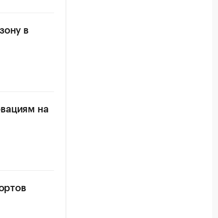
зону в
овациям на
сортов