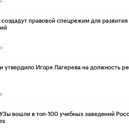
ай
 создадут правовой спецрежим для развития
гий
ай
 утвердило Игоря Лагерева на должность р
ай
УЗы вошли в топ-100 учебных заведений Рос
es