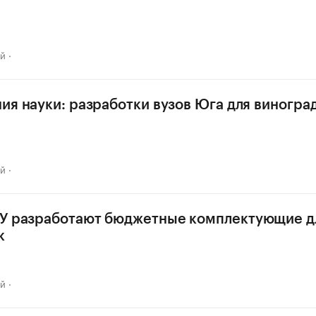
ай
ния науки: разработки вузов Юга для виногра
ай
ГУ разработают бюджетные комплектующие д
к
ай