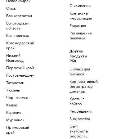
Новосибирск
О компании
Омск
Контактная
Башкортостан
информация
Вологодская
Редакция
область
Размещение
Калининград
рекламы
Краснодарский
край
Другие
Нижний
продукты
Новгород
РБК
Пермский край
Облако для
бизнеса
Ростов-на-Дону
Корпоративный
Татарстан
регистратор
Тюмень
доменов
Черноземье
Хостинг
сайтов
Кавказ
Рег.решения
Карелия
Знакомства
Мурманск
Сайт
Приморский
знакомств
край
podbor.ru