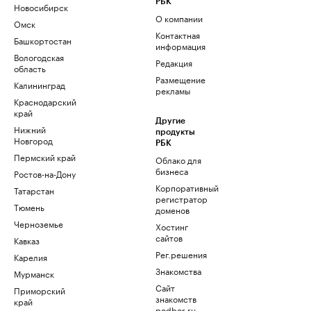
РБК
Новосибирск
О компании
Омск
Контактная
Башкортостан
информация
Вологодская
Редакция
область
Размещение
Калининград
рекламы
Краснодарский
край
Другие
Нижний
продукты
Новгород
РБК
Пермский край
Облако для
бизнеса
Ростов-на-Дону
Корпоративный
Татарстан
регистратор
Тюмень
доменов
Черноземье
Хостинг
сайтов
Кавказ
Рег.решения
Карелия
Знакомства
Мурманск
Сайт
Приморский
знакомств
край
podbor.ru