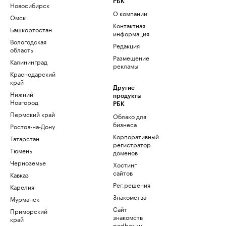
РБК
Новосибирск
О компании
Омск
Контактная
Башкортостан
информация
Вологодская
Редакция
область
Размещение
Калининград
рекламы
Краснодарский
край
Другие
Нижний
продукты
Новгород
РБК
Пермский край
Облако для
бизнеса
Ростов-на-Дону
Корпоративный
Татарстан
регистратор
Тюмень
доменов
Черноземье
Хостинг
сайтов
Кавказ
Рег.решения
Карелия
Знакомства
Мурманск
Сайт
Приморский
знакомств
край
podbor.ru