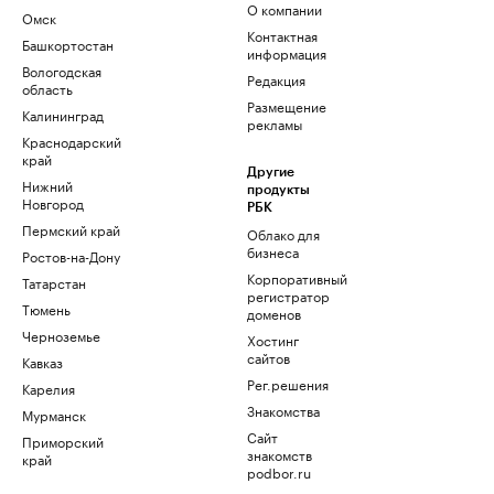
О компании
Омск
Контактная
Башкортостан
информация
Вологодская
Редакция
область
Размещение
Калининград
рекламы
Краснодарский
край
Другие
Нижний
продукты
Новгород
РБК
Пермский край
Облако для
бизнеса
Ростов-на-Дону
Корпоративный
Татарстан
регистратор
Тюмень
доменов
Черноземье
Хостинг
сайтов
Кавказ
Рег.решения
Карелия
Знакомства
Мурманск
Сайт
Приморский
знакомств
край
podbor.ru