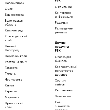
РБК
Новосибирск
О компании
Омск
Контактная
Башкортостан
информация
Вологодская
Редакция
область
Размещение
Калининград
рекламы
Краснодарский
край
Другие
Нижний
продукты
Новгород
РБК
Пермский край
Облако для
бизнеса
Ростов-на-Дону
Корпоративный
Татарстан
регистратор
Тюмень
доменов
Черноземье
Хостинг
сайтов
Кавказ
Рег.решения
Карелия
Знакомства
Мурманск
Сайт
Приморский
знакомств
край
podbor.ru