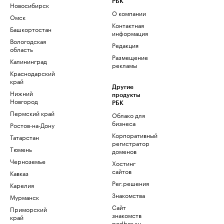
РБК
Новосибирск
О компании
Омск
Контактная
Башкортостан
информация
Вологодская
Редакция
область
Размещение
Калининград
рекламы
Краснодарский
край
Другие
Нижний
продукты
Новгород
РБК
Пермский край
Облако для
бизнеса
Ростов-на-Дону
Корпоративный
Татарстан
регистратор
Тюмень
доменов
Черноземье
Хостинг
сайтов
Кавказ
Рег.решения
Карелия
Знакомства
Мурманск
Сайт
Приморский
знакомств
край
podbor.ru