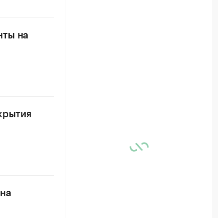
нты на
ткрытия
 на