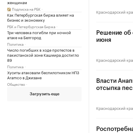
женщинам
Подписка на РБК
Краснодарский кр
Как Петербургская биржа влияет на
бизнес и экономику
РБК и Петербургская Биржа
Три человека погибли при ночной
Решение об 
атаке на Белгород
июня
Политика
Число погибших в ходе протестов в
пакистанской зоне Кашмира достигло
89
Краснодарский кр
Политика
Хуситы атаковали беспилотником НПЗ
Aramco в Джизане
Власти Анап
Общество
отсыпка пес
Загрузить еще
Краснодарский кр
Роспотребна