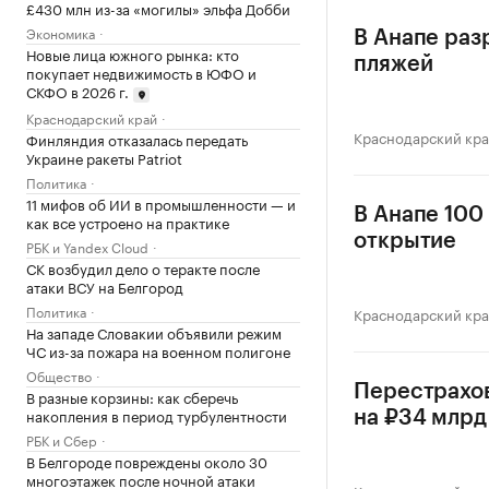
£430 млн из-за «могилы» эльфа Добби
Экономика
В Анапе раз
Новые лица южного рынка: кто
пляжей
покупает недвижимость в ЮФО и
СКФО в 2026 г.
Краснодарский край
Краснодарский кр
Финляндия отказалась передать
Украине ракеты Patriot
Политика
11 мифов об ИИ в промышленности — и
В Анапе 100
как все устроено на практике
открытие
РБК и Yandex Cloud
СК возбудил дело о теракте после
атаки ВСУ на Белгород
Политика
Краснодарский кр
На западе Словакии объявили режим
ЧС из-за пожара на военном полигоне
Общество
Перестрахо
В разные корзины: как сберечь
накопления в период турбулентности
на ₽34 млрд
РБК и Сбер
В Белгороде повреждены около 30
многоэтажек после ночной атаки