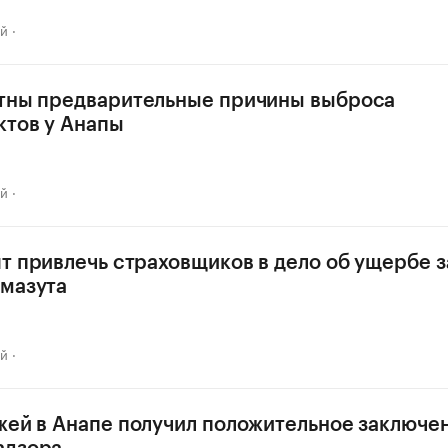
ай
стны предварительные причины выброса
тов у Анапы
ай
ят привлечь страховщиков в дело об ущербе з
мазута
ай
жей в Анапе получил положительное заключе