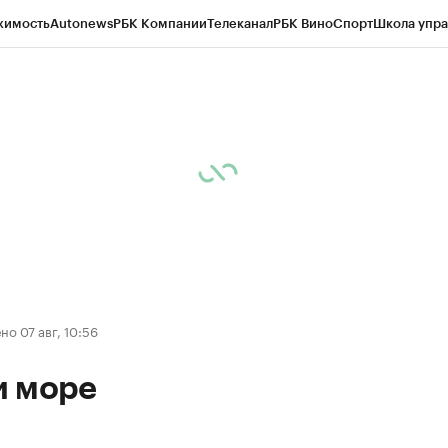
жимость
Autonews
РБК Компании
Телеканал
РБК Вино
Спорт
Школа упра
д
Стиль
Крипто
РБК Бизнес-среда
Дискуссионный клуб
Исследования
К
а контрагентов
Политика
Экономика
Бизнес
Технологии и медиа
Фина
о 07 авг, 10:56
и море