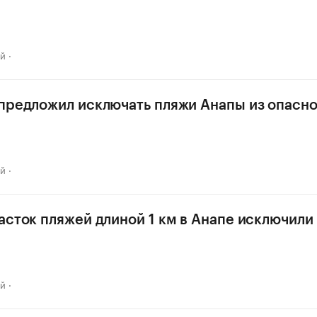
ай
предложил исключать пляжи Анапы из опасн
ай
асток пляжей длиной 1 км в Анапе исключили
ай