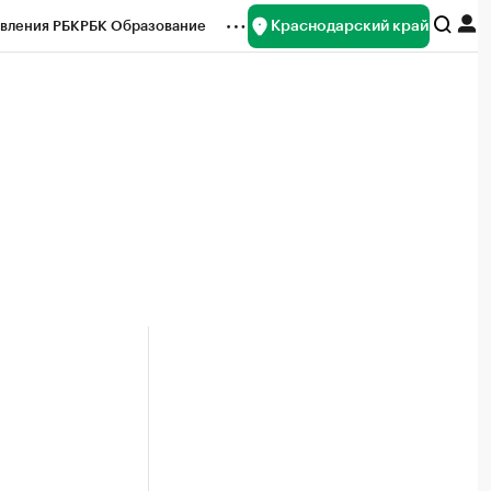
Краснодарский край
вления РБК
РБК Образование
редитные рейтинги
Франшизы
нсы
Рынок наличной валюты