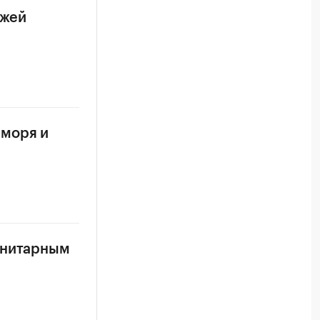
яжей
 моря и
анитарным