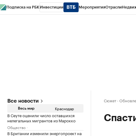
Подписка на РБК
Инвестиции
Мероприятия
Отрасли
Недви
РБК Курсы
РБК Life
Тренды
Визионеры
Национальные проекты
Горо
Газета
Спецпроекты СПб
Конференции СПб
Спецпроекты
Проверк
Сюжет
·
Обновлен
Все новости
Краснодар
Весь мир
В Сеуте оценили число оставшихся
Спаст
нелегальных мигрантов из Марокко
Общество
В Британии изменили энергопроект на