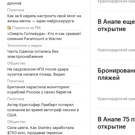
Краснодарский кр
дронов
Политика
Как за 6 недель настроить свой мозг на
жизнь мечты — идеи нейрохирурга
В Анапе еще
Подписка на РБК
открытие
«Смерть Голливуда». Кто и как срывает
слияние Paramount и Warner
Технологии и медиа
Краснодарский кр
Часть Одессы осталась без
электроснабжения
Общество
На саудовском НПЗ после удара
Бронировани
хуситов начался пожар. Видео
пляжей
Политика
Британия нарастила мониторинг
кораблей России у своих берегов
Краснодарский кр
Политика
Актер Кристофер Ламберт потерял
сознание во время автограф-сессии в
США
В Анапе 75 
Общество
Сила цвета. Как Stanley заработала
открытие
$750 млн, продавая термосы