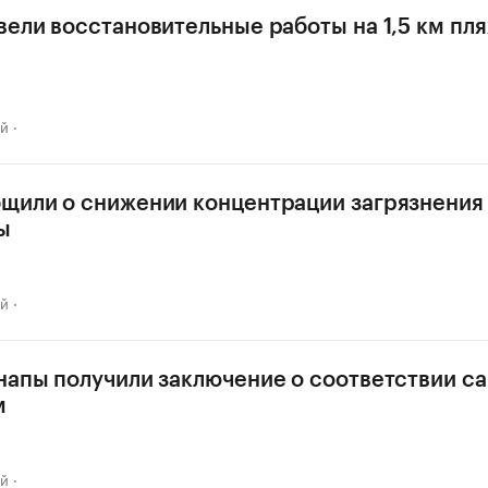
вели восстановительные работы на 1,5 км пл
ай
щили о снижении концентрации загрязнения
ы
ай
напы получили заключение о соответствии с
м
ай