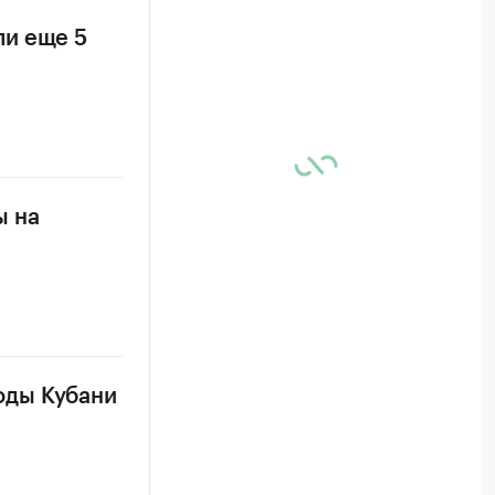
ли еще 5
ы на
оды Кубани