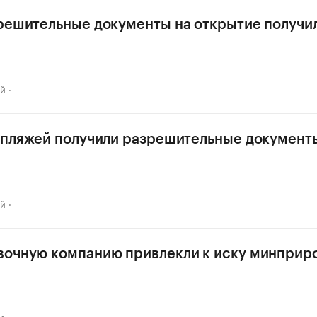
решительные документы на открытие получи
ай
 пляжей получили разрешительные документ
ай
вочную компанию привлекли к иску минприр