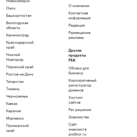
Новосибирск
О компании
Омск
Контактная
Башкортостан
информация
Вологодская
Редакция
область
Размещение
Калининград
рекламы
Краснодарский
край
Другие
Нижний
продукты
Новгород
РБК
Пермский край
Облако для
бизнеса
Ростов-на-Дону
Корпоративный
Татарстан
регистратор
Тюмень
доменов
Черноземье
Хостинг
сайтов
Кавказ
Рег.решения
Карелия
Знакомства
Мурманск
Сайт
Приморский
знакомств
край
podbor.ru