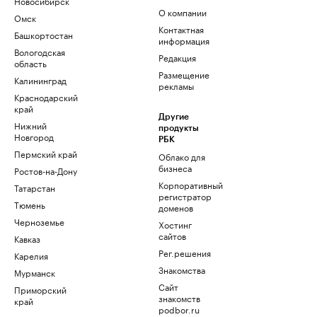
Новосибирск
О компании
Омск
Контактная
Башкортостан
информация
Вологодская
Редакция
область
Размещение
Калининград
рекламы
Краснодарский
край
Другие
Нижний
продукты
Новгород
РБК
Пермский край
Облако для
бизнеса
Ростов-на-Дону
Корпоративный
Татарстан
регистратор
Тюмень
доменов
Черноземье
Хостинг
сайтов
Кавказ
Рег.решения
Карелия
Знакомства
Мурманск
Сайт
Приморский
знакомств
край
podbor.ru