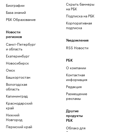
Скрыть баннеры
Биографии
на РБК
База знаний
Подписка на РБК
РБК Образование
Корпоративная
подписка
Новости
регионов
Уведомления
Санкт-Петербург
RSS Новости
и область
Екатеринбург
РБК
Новосибирск
О компании
Омск
Контактная
Башкортостан
информация
Вологодская
Редакция
область
Размещение
Калининград
рекламы
Краснодарский
край
Другие
Нижний
продукты
Новгород
РБК
Пермский край
Облако для