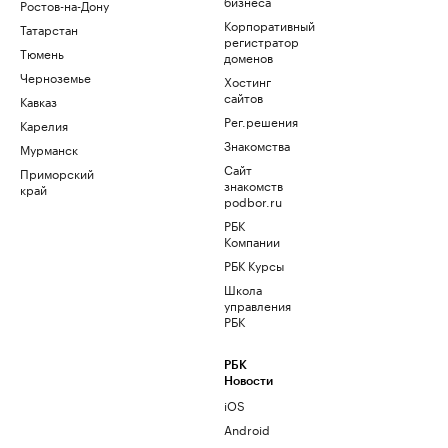
бизнеса
Ростов-на-Дону
Корпоративный
Татарстан
регистратор
Тюмень
доменов
Черноземье
Хостинг
сайтов
Кавказ
Рег.решения
Карелия
Знакомства
Мурманск
Сайт
Приморский
знакомств
край
podbor.ru
РБК
Компании
РБК Курсы
Школа
управления
РБК
РБК
Новости
iOS
Android