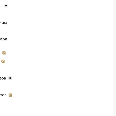
.
ению
млрд
дов
раз