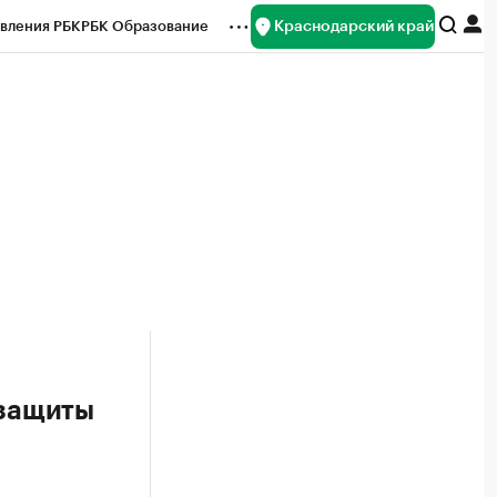
Краснодарский край
вления РБК
РБК Образование
редитные рейтинги
Франшизы
нсы
Рынок наличной валюты
ары по регионам России
Сюжеты
 защиты