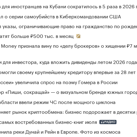
 для иностранцев на Кубани сократилось в 5 раза в 2026 г
ал о серии самоубийств в Киберкомандовании США
л указы, ограничивающие право на гражданство по рожд
латят больше ₽500 тыс. в месяц
 Money признала вину по «делу брокеров» о хищении ₽7 
и для инвестора, куда вложить дивиденды летом 2026 года
могли своему крупнейшему кредитору впервые за 28 лет
сеи» увеличила спрос на поэму Гомера в России
ор «Пиши, сокращай» — о визуальном бренде южных горо
области ввели режим ЧС после мощного циклона
няет рынок криптообмена: бизнес подорожает в десятки 
самых востребованных бизнес-книг июля
РАДИО
енила реки Дунай и Рейн в Европе. Фото из космоса