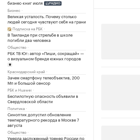
бизнес-книг июля
РАДИО
Бизнес
Великая усталость. Почему столько
людей сегодня чувствуют себя на грани
Подписка на РБК
В Таиланде при стрельбе в школе
погибли два человека
Общество
РБК ТВ Юг: автор «Пиши, сокращай» —
о визуальном бренде южных городов
Краснодарский край
Зачем смартфону телеобъектив, 200
Мп и большой сенсор
РБК и Huawei
Беспилотную опасность объявили в
Свердловской области
Политика
Синоптик допустил обновление
температурного рекорда в Москве 7
августа
Общество
Умерла заслуженный тренер России по