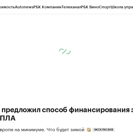
жимость
Autonews
РБК Компании
Телеканал
РБК Вино
Спорт
Школа упра
д
Стиль
Крипто
РБК Бизнес-среда
Дискуссионный клуб
Исследования
К
а контрагентов
Политика
Экономика
Бизнес
Технологии и медиа
Фина
рский край
Журнал РБК+Юг
PROСтройка
Экономика впечатлений
Уд
 предложил способ финансирования
БПЛА
Европе на минимуме. Что будет зимой
ЭКСКЛЮЗИВ