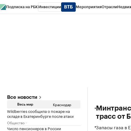
Подписка на РБК
Инвестиции
Мероприятия
Отрасли
Недви
РБК Курсы
РБК Life
Тренды
Визионеры
Национальные проекты
Горо
Газета
Спецпроекты СПб
Конференции СПб
Спецпроекты
Проверк
Краснода
Все новости
Главное
Краснодар
Весь мир
Минтранс
Wildberries сообщила о пожаре на
складе в Екатеринбурге после атаки
трасс от 
Общество
Запасы газа в 
Число пенсионеров в России