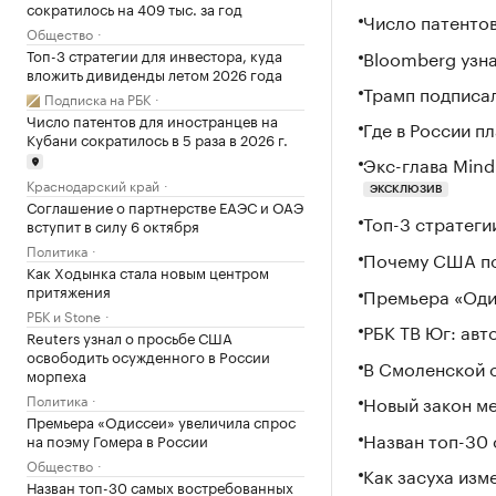
сократилось на 409 тыс. за год
Число патентов
Общество
Bloomberg узн
Топ-3 стратегии для инвестора, куда
вложить дивиденды летом 2026 года
Трамп подписа
Подписка на РБК
Число патентов для иностранцев на
Где в России п
Кубани сократилось в 5 раза в 2026 г.
Экс-глава Mind
Краснодарский край
ЭКСКЛЮЗИВ
Соглашение о партнерстве ЕАЭС и ОАЭ
Топ-3 стратеги
вступит в силу 6 октября
Политика
Почему США по
Как Ходынка стала новым центром
притяжения
Премьера «Одис
РБК и Stone
РБК ТВ Юг: авт
Reuters узнал о просьбе США
освободить осужденного в России
В Смоленской 
морпеха
Политика
Новый закон ме
Премьера «Одиссеи» увеличила спрос
Назван топ-30 
на поэму Гомера в России
Общество
Как засуха изм
Назван топ-30 самых востребованных