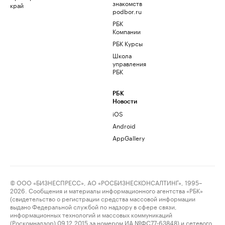
знакомств
край
podbor.ru
РБК
Компании
РБК Курсы
Школа
управления
РБК
РБК
Новости
iOS
Android
AppGallery
© ООО «БИЗНЕСПРЕСС», АО «РОСБИЗНЕСКОНСАЛТИНГ», 1995–
2026. Сообщения и материалы информационного агентства «РБК»
(свидетельство о регистрации средства массовой информации
выдано Федеральной службой по надзору в сфере связи,
информационных технологий и массовых коммуникаций
(Роскомнадзор) 09.12.2015 за номером ИА №ФС77-63848) и сетевого