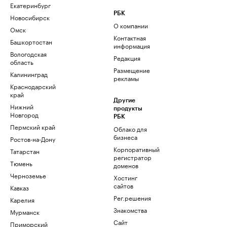
Екатеринбург
РБК
Новосибирск
О компании
Омск
Контактная
Башкортостан
информация
Вологодская
Редакция
область
Размещение
Калининград
рекламы
Краснодарский
край
Другие
Нижний
продукты
Новгород
РБК
Пермский край
Облако для
бизнеса
Ростов-на-Дону
Корпоративный
Татарстан
регистратор
Тюмень
доменов
Черноземье
Хостинг
сайтов
Кавказ
Рег.решения
Карелия
Знакомства
Мурманск
Сайт
Приморский