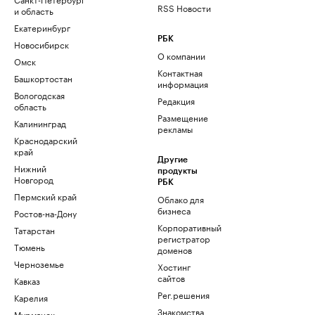
RSS Новости
и область
Екатеринбург
РБК
Новосибирск
О компании
Омск
Контактная
Башкортостан
информация
Вологодская
Редакция
область
Размещение
Калининград
рекламы
Краснодарский
край
Другие
Нижний
продукты
Новгород
РБК
Пермский край
Облако для
бизнеса
Ростов-на-Дону
Корпоративный
Татарстан
регистратор
Тюмень
доменов
Черноземье
Хостинг
сайтов
Кавказ
Рег.решения
Карелия
Знакомства
Мурманск