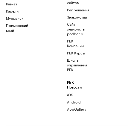
сайтов
Кавказ
Рег.решения
Карелия
Знакомства
Мурманск
Сайт
Приморский
знакомств
край
podbor.ru
РБК
Компании
РБК Курсы
Школа
управления
РБК
РБК
Новости
iOS
Android
AppGallery