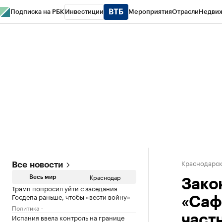
Подписка на РБК
Инвестиции
Мероприятия
Отрасли
Недви
РБК Курсы
РБК Life
Тренды
Визионеры
Национальные проекты
Горо
Газета
Спецпроекты СПб
Конференции СПб
Спецпроекты
Проверк
Краснодарск
Все новости
Краснодар
Весь мир
Зако
Трамп попросил уйти с заседания
Госдепа раньше, чтобы «вести войну»
«Саф
Политика
Испания ввела контроль на границе
част