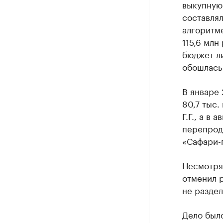
выкупную 
составлял
алгоритме
115,6 млн
бюджет ли
обошлась 
В январе 
80,7 тыс.
Г.Г., а в
перепрода
«Сафари-
Несмотря 
отменил 
не раздел
Дело был