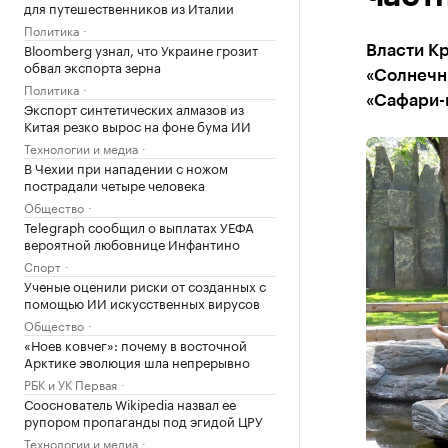
для путешественников из Италии
Политика
Bloomberg узнал, что Украине грозит
Власти Кр
обвал экспорта зерна
«Солнечн
Политика
«Сафари-п
Экспорт синтетических алмазов из
Китая резко вырос на фоне бума ИИ
Технологии и медиа
В Чехии при нападении с ножом
пострадали четыре человека
Общество
Telegraph сообщил о выплатах УЕФА
вероятной любовнице Инфантино
Спорт
Ученые оценили риски от созданных с
помощью ИИ искусственных вирусов
Общество
«Ноев ковчег»: почему в восточной
Арктике эволюция шла непрерывно
РБК и УК Первая
Сооснователь Wikipedia назвал ее
рупором пропаганды под эгидой ЦРУ
Технологии и медиа