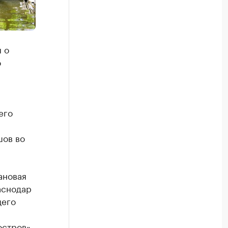
 о
о
его
шов во
ановая
аснодар
щего
остров»,