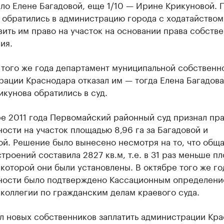
ло Елене Багадовой, еще 1/10 — Ирине Крикуновой. 
 обратились в администрацию города с ходатайством
ить им право на участок на основании права собств
ия.
 того же года департамент муниципальной собственн
ации Краснодара отказал им — тогда Елена Багадова
кунова обратились в суд.
е 2011 года Первомайский районный суд признал пр
ости на участок площадью 8,96 га за Багадовой и
й. Решение было вынесено несмотря на то, что общ
троений составила 2827 кв.м, т.е. в 31 раз меньше п
 которой они были установлены. В октябре того же го
ности было подтверждено Кассационным определен
коллегии по гражданским делам краевого суда.
ал новых собственников заплатить администрации Кр