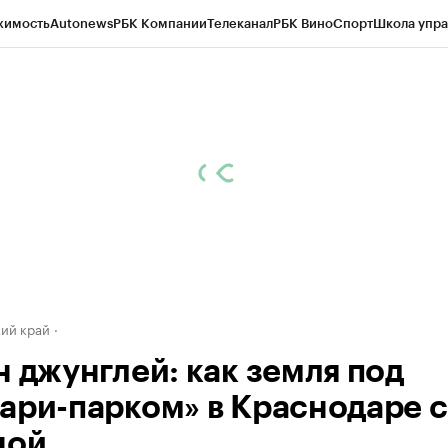
жимость
Autonews
РБК Компании
Телеканал
РБК Вино
Спорт
Школа упра
д
Стиль
Крипто
РБК Бизнес-среда
Дискуссионный клуб
Исследования
К
а контрагентов
Политика
Экономика
Бизнес
Технологии и медиа
Фина
ий край
н джунглей: как земля под
ари-парком» в Краснодаре с
ной