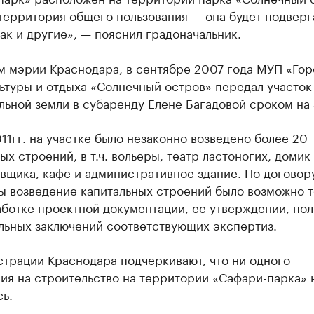
территория общего пользования — она будет подверг
как и другие», — пояснил градоначальник.
м мэрии Краснодара, в сентябре 2007 года МУП «Го
ьтуры и отдыха «Солнечный остров» передал участок
ьной земли в субаренду Елене Багадовой сроком на 
11гг. на участке было незаконно возведено более 20
ых строений, в т.ч. вольеры, театр ластоногих, домик
вщика, кафе и административное здание. По договор
ы возведение капитальных строений было возможно т
аботке проектной документации, ее утверждении, по
льных заключений соответствующих экспертиз.
страции Краснодара подчеркивают, что ни одного
ия на строительство на территории «Сафари-парка» 
ь.