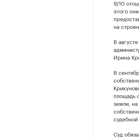
9/10 отош
этого они
предостав
на строен
В августе
администр
Ирина Кри
В сентябр
собственн
Крикуново
площадь с
земли, на
собствен
судебной 
Суд обяз