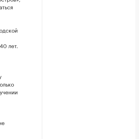
аться
родской
40 лет.
у
олько
лучении
не