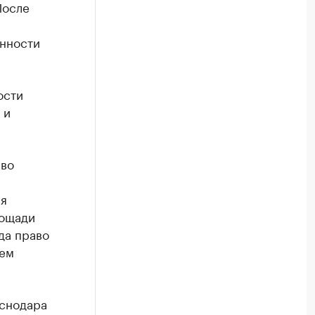
После
енности
ости
 и
аво
ая
лощади
да право
ием
аснодара