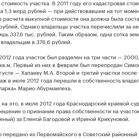
стоимость участка. В 2011 году его кадастровая сто
а 1,3 млрд рублей — при действовавшем на тот моме
 расчета выкупной стоимости она должна была соста
 рублей. Однако владельцы участка перечислили за не
шь 337,6 тыс. рублей. Таким образом, одна сотка зем
владельцам в 376,6 рублей.
2012 года участок был разделен на три части — 2000
 кв.м. Первый из них в феврале был перепродан Симо
 августе — Хапаеву М.А. Второй и третий участки после
ж в июле 2012 года перешли в собственность владе
парка» Марио Абурмаилеха.
на это, в июле 2012 года Краснодарский краевой су
решение о признании права собственности на участо
еный) за Еленой Багодовой и Ириной Крикуновой.
о передано из Первомайского в Советский районный 