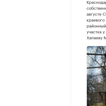
Краснодар
собственн
августе 
краевого 
районный
участка у
Хапаеву М