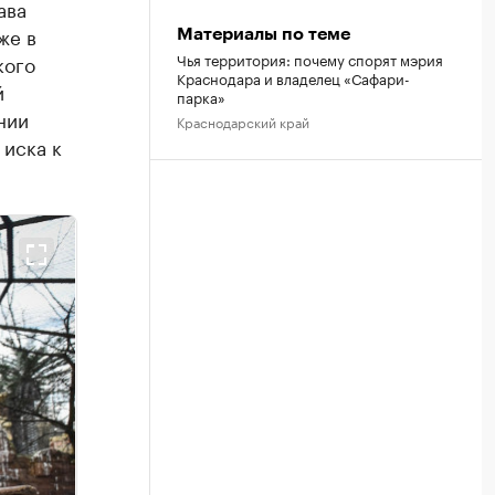
ава
же в
Материалы по теме
Чья территория: почему спорят мэрия
кого
Краснодара и владелец «Сафари-
й
парка»
нии
Краснодарский край
 иска к