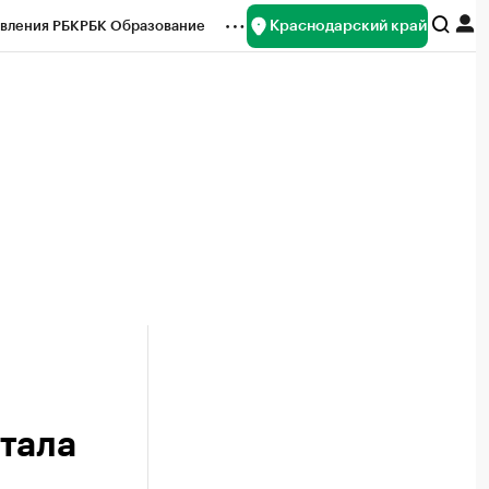
Краснодарский край
вления РБК
РБК Образование
редитные рейтинги
Франшизы
нсы
Рынок наличной валюты
тала