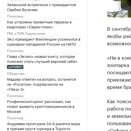
Зеленский встретился с президентом
Сербии Вучичем
Политика
Как устроены приватные террасы в
квартирах «Серии плюс»
В сентябр
РБК и ПИК Серия плюс
якобы ре
Экс-президент Финляндии усомнился в
возможно
сценарии нападения России на НАТО
Политика
Глава «Эксмо» назвал книгу, которая
«Ни в кое
поможет стать «лучшей версией себя»
зоопарка 
РАДИО
посещают
Общество
приезжаю
Мадьяр ответил на вопрос, останется
ли «Росатом» подрядчиком на
время бри
«Пакш-2»
Политика
Как пояс
Росфинмониторинг рассказал, как
помог выявить криптомошенников в
работа по
Москве
и земель
Политика
пользован
Андреева проиграла 34-й ракетке мира
в третьем круге турнира в Торонто
«Сафари-