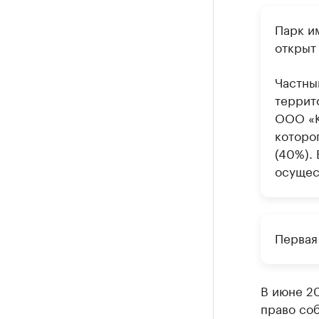
Парк и
открыт 
Частны
террито
ООО «К
которо
(40%).
осущес
Первая
В июне 2
право соб