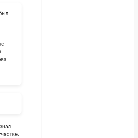
был
ло
и
ова
»
знал
частке.