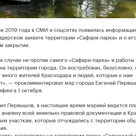
е 2019 года в СМИ и соцсетях появилась информация
йдерском захвате территории «Сафари-парка» и о ег
м закрытии.
м случае не против самого «Сафари-парка» и работы
на территории города. Он востребован, безусловно, 
 много жителей Краснодара и людей, которые к нам
т», — прокомментировал мэр города Евгений Первы
финга 1 октября.
нил Первышов, в настоящее время мэрией ведется пл
 анализу всей земельно-правовой документации в Кр
ным участкам, которые отчуждались с территории об
ия.
парк» расположен на территории парка «Солнечный 