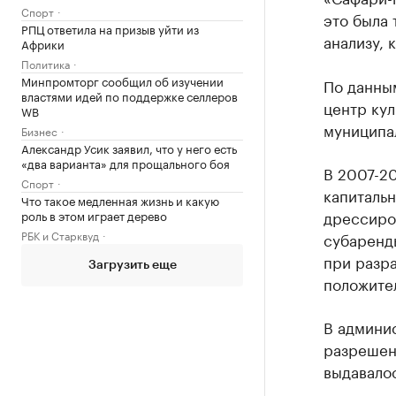
Спорт
это была 
РПЦ ответила на призыв уйти из
анализу, 
Африки
Политика
Минпромторг сообщил об изучении
По данны
властями идей по поддержке селлеров
центр кул
WB
муниципал
Бизнес
Александр Усик заявил, что у него есть
«два варианта» для прощального боя
В 2007-20
Спорт
капитальн
Что такое медленная жизнь и какую
дрессиро
роль в этом играет дерево
РБК и Старквуд
субаренд
при разр
Загрузить еще
положите
В админи
разрешен
выдавалос