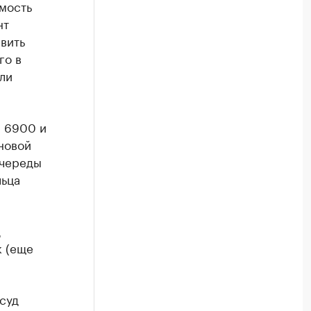
имость
нт
вить
го в
ли
, 6900 и
новой
 череды
льца
д
к (еще
суд