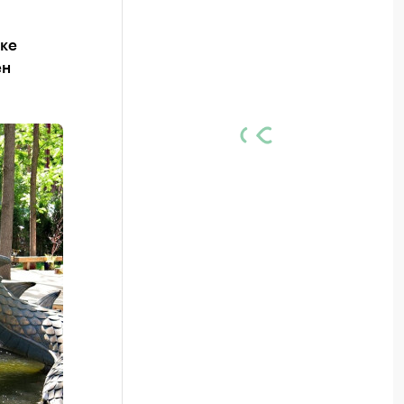
рке
ен