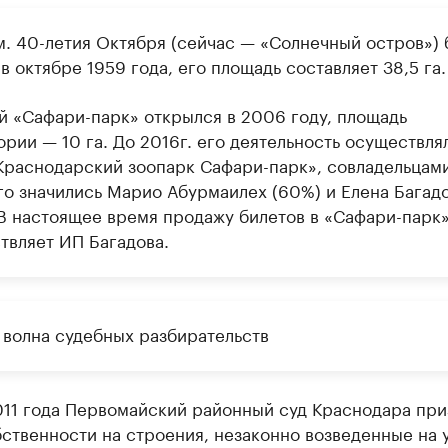
м. 40-летия Октября (сейчас — «Солнечный остров») 
в октябре 1959 года, его площадь составляет 38,5 га.
й «Сафари-парк» открылся в 2006 году, площадь
рии — 10 га. До 2016г. его деятельность осуществля
раснодарский зоопарк Сафари-парк», совладельцам
го значились Марио Абурмаилех (60%) и Елена Багад
 В настоящее время продажу билетов в «Сафари-парк
твляет ИП Багадова.
 волна судебных разбирательств
011 года Первомайский районный суд Краснодара при
ственности на строения, незаконно возведенные на у