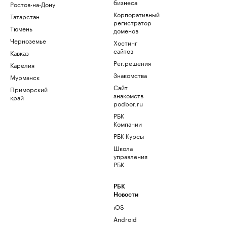
бизнеса
Ростов-на-Дону
Корпоративный
Татарстан
регистратор
Тюмень
доменов
Черноземье
Хостинг
сайтов
Кавказ
Рег.решения
Карелия
Знакомства
Мурманск
Сайт
Приморский
знакомств
край
podbor.ru
РБК
Компании
РБК Курсы
Школа
управления
РБК
РБК
Новости
iOS
Android