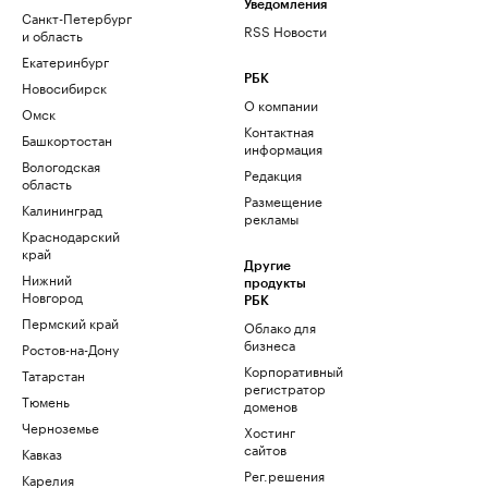
Уведомления
Санкт-Петербург
RSS Новости
и область
Екатеринбург
РБК
Новосибирск
О компании
Омск
Контактная
Башкортостан
информация
Вологодская
Редакция
область
Размещение
Калининград
рекламы
Краснодарский
край
Другие
Нижний
продукты
Новгород
РБК
Пермский край
Облако для
бизнеса
Ростов-на-Дону
Корпоративный
Татарстан
регистратор
Тюмень
доменов
Черноземье
Хостинг
сайтов
Кавказ
Рег.решения
Карелия