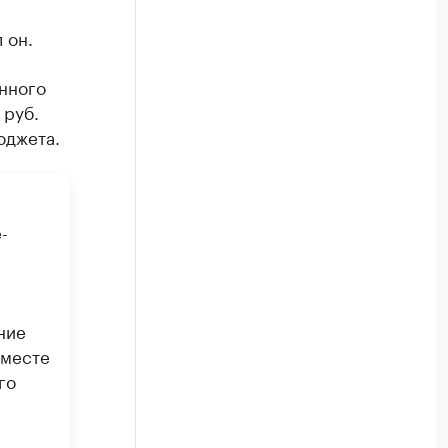
 он.
нного
 руб.
юджета.
-
ние
 месте
го