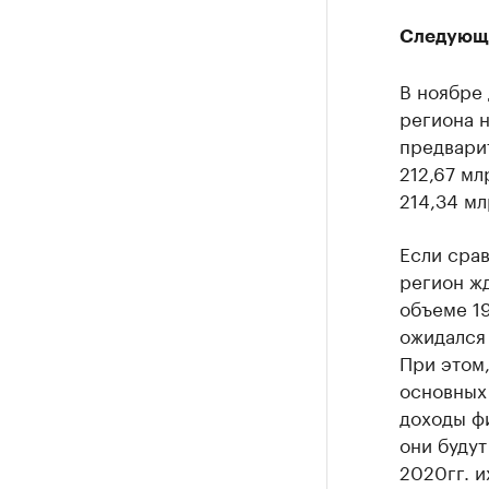
Следующа
В ноябре
региона н
предвари
212,67 мл
214,34 мл
Если срав
регион жд
объеме 19
ожидался 
При этом,
основных 
доходы фи
они будут
2020гг. и