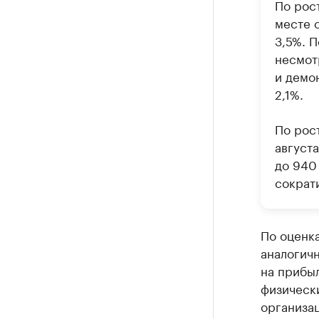
По рос
месте 
3,5%. П
несмот
и демо
2,1%.
По рос
август
до 940
сократи
По оценк
аналогич
на прибыл
физически
организац