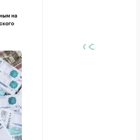
ным на
рского