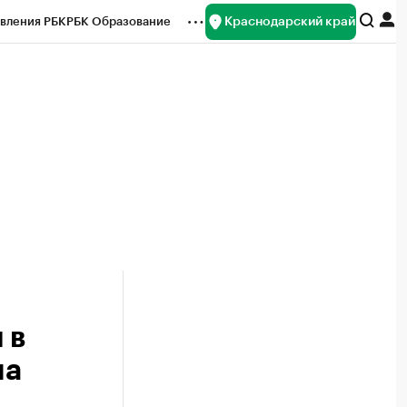
Краснодарский край
вления РБК
РБК Образование
редитные рейтинги
Франшизы
нсы
Рынок наличной валюты
 в
на