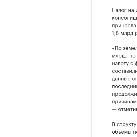
Налог на
консолиди
принесла 
1,8 млрд 
«По земел
млрд., по
налогу с 
составили
данные оп
последни
продолжи
причинам
— отметил
В структ
объемы п