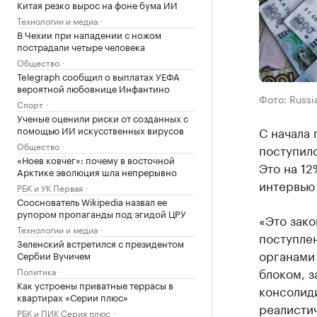
Китая резко вырос на фоне бума ИИ
Технологии и медиа
В Чехии при нападении с ножом
пострадали четыре человека
Общество
Telegraph сообщил о выплатах УЕФА
вероятной любовнице Инфантино
Фото: Russi
Спорт
Ученые оценили риски от созданных с
С начала 
помощью ИИ искусственных вирусов
Общество
поступило
«Ноев ковчег»: почему в восточной
Это на 12
Арктике эволюция шла непрерывно
интервью 
РБК и УК Первая
Сооснователь Wikipedia назвал ее
рупором пропаганды под эгидой ЦРУ
«Это зако
Технологии и медиа
поступлен
Зеленский встретился с президентом
органами
Сербии Вучичем
блоком, 
Политика
Как устроены приватные террасы в
консолиди
квартирах «Серии плюс»
реалистич
РБК и ПИК Серия плюс