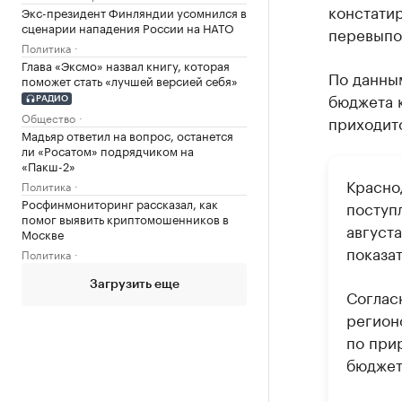
констатир
Экс-президент Финляндии усомнился в
сценарии нападения России на НАТО
перевыпол
Политика
Глава «Эксмо» назвал книгу, которая
По данны
поможет стать «лучшей версией себя»
бюджета к
РАДИО
Общество
приходит
Мадьяр ответил на вопрос, останется
ли «Росатом» подрядчиком на
«Пакш-2»
Красно
Политика
Росфинмониторинг рассказал, как
поступ
помог выявить криптомошенников в
августа
Москве
показат
Политика
Загрузить еще
Соглас
регионо
по при
бюджета