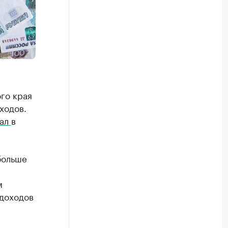
ого края
ходов.
зал
в
больше
м
 доходов