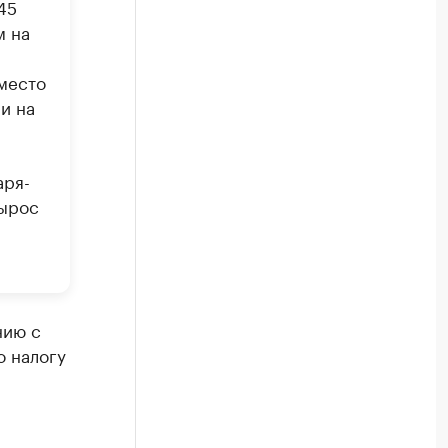
45
м на
место
и на
аря-
вырос
нию с
о налогу