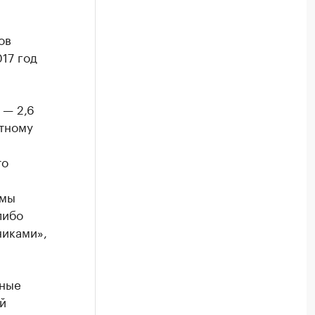
ов
17 год
 — 2,6
ртному
то
 мы
либо
никами»,
вные
й