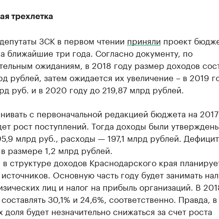
я трехлетка
 депутаты ЗСК в первом чтении
приняли
проект бюдж
а ближайшие три года. Согласно документу, по
тельным ожиданиям, в 2018 году размер доходов сос
рд рублей, затем ожидается их увеличение – в 2019 г
рд руб. и в 2020 году до 219,87 млрд рублей.
нивать с первоначальной редакцией бюджета на 2017
ет рост поступлений. Тогда доходы были утверждены
5,9 млрд руб., расходы — 197,1 млрд рублей. Дефицит
в размере 1,2 млрд рублей.
 в структуре доходов Краснодарского края планируе
источников. Основную часть году будет занимать нал
зических лиц и налог на прибыль организаций. В 201
 составлять 30,1% и 24,6%, соответственно. Правда, в
х доля будет незначительно снижаться за счет роста