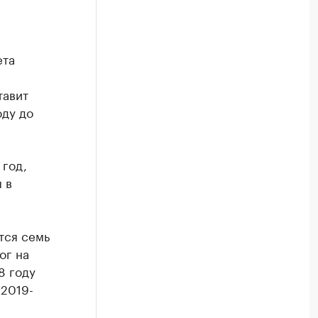
ета
тавит
оду до
 год,
 в
тся семь
ог на
8 году
 2019-