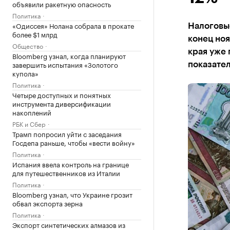
объявили ракетную опасность
Политика
«Одиссея» Нолана собрала в прокате
Налоговые
более $1 млрд
конец ноя
Общество
края уже
Bloomberg узнал, когда планируют
завершить испытания «Золотого
показател
купола»
Политика
Четыре доступных и понятных
инструмента диверсификации
накоплений
РБК и Сбер
Трамп попросил уйти с заседания
Госдепа раньше, чтобы «вести войну»
Политика
Испания ввела контроль на границе
для путешественников из Италии
Политика
Bloomberg узнал, что Украине грозит
обвал экспорта зерна
Политика
Экспорт синтетических алмазов из