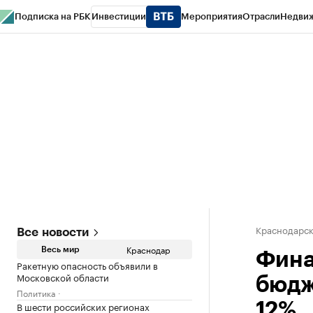
Подписка на РБК
Инвестиции
Мероприятия
Отрасли
Недви
РБК Курсы
РБК Life
Тренды
Визионеры
Национальные проекты
Горо
Газета
Спецпроекты СПб
Конференции СПб
Спецпроекты
Проверк
Краснодарск
Все новости
Краснодар
Весь мир
Фина
Ракетную опасность объявили в
Московской области
бюдж
Политика
В шести российских регионах
12%