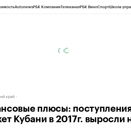
жимость
Autonews
РБК Компании
Телеканал
РБК Вино
Спорт
Школа упра
д
Стиль
Крипто
РБК Бизнес-среда
Дискуссионный клуб
Исследования
К
а контрагентов
Политика
Экономика
Бизнес
Технологии и медиа
Фина
ий край
нсовые плюсы: поступления
ет Кубани в 2017г. выросли 