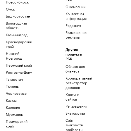
Новосибирск
О компании
Омск
Контактная
Башкортостан
информация
Вологодская
Редакция
область
Размещение
Калининград
рекламы
Краснодарский
край
Другие
Нижний
продукты
Новгород
РБК
Пермский край
Облако для
бизнеса
Ростов-на-Дону
Корпоративный
Татарстан
регистратор
Тюмень
доменов
Черноземье
Хостинг
сайтов
Кавказ
Рег.решения
Карелия
Знакомства
Мурманск
Сайт
Приморский
знакомств
край
podbor.ru