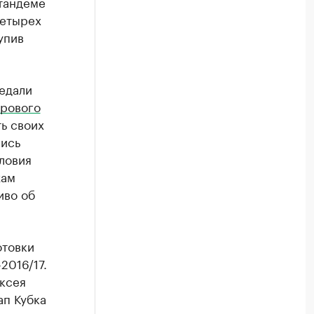
 тандеме
четырех
упив
медали
рового
ь своих
лись
словия
жам
иво об
отовки
2016/17.
ексея
ап Кубка