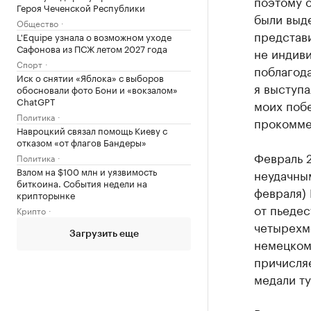
поэтому о
Героя Чеченской Республики
были выд
Общество
представ
L'Equipe узнала о возможном уходе
Сафонова из ПСЖ летом 2027 года
не индиви
Спорт
поблагода
Иск о снятии «Яблока» с выборов
я выступа
обосновали фото Бони и «вокзалом»
ChatGPT
моих побе
Политика
прокомме
Навроцкий связал помощь Киеву с
отказом «от флагов Бандеры»
Февраль 2
Политика
Взлом на $100 млн и уязвимость
неудачным
биткоина. События недели на
февраля) 
крипторынке
от пьедес
Крипто
четырехм
Загрузить еще
немецком 
причисляе
медали ту