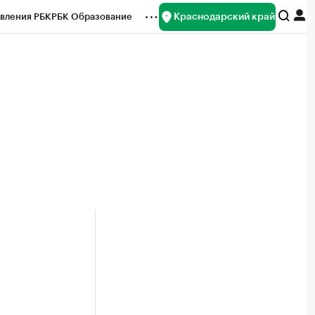
Краснодарский край
вления РБК
РБК Образование
редитные рейтинги
Франшизы
нсы
Рынок наличной валюты