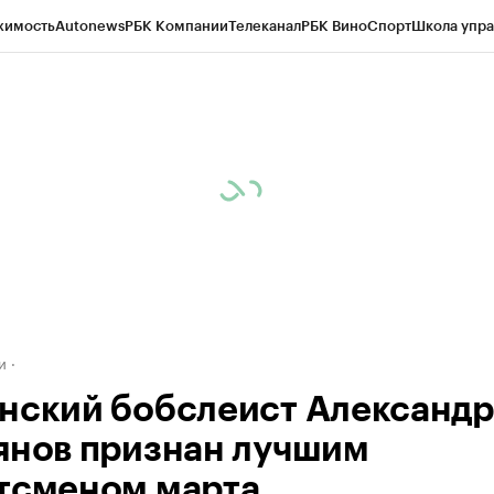
жимость
Autonews
РБК Компании
Телеканал
РБК Вино
Спорт
Школа упра
д
Стиль
Крипто
РБК Бизнес-среда
Дискуссионный клуб
Исследования
К
а контрагентов
Политика
Экономика
Бизнес
Технологии и медиа
Фина
и
нский бобслеист Александр
янов признан лучшим
тсменом марта