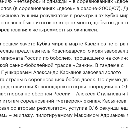
ниях «четверок» и однажды – в соревнованиях «двое
опов (в соревнованиях «двоек» в сезоне-2006/07). Д
сьянова лучшим результатом в розыгрышах Кубка ми
 сезона было итоговое второе место, добытое два г
соревнованиях четырехместных экипажей.
 общем зачете Кубка мира в марте Касьянов не огран
есяца представитель Краснодарского края завоевал 
емпионата России по бобслею, прошедшего на сочин
кой санно-бобслейной трассе «Санки». В тандеме с
 Пушкаревым Александр Касьянов завоевал золото
а страны в соревнованиях бобов-двоек. По сумме дв
представители Краснодарского края опередили на 0,
артнеров по сборной России – Алексея Стульнева и
о итогам соревнований «четверок» экипаж Касьянова
вал со вторым результатом, уступив 0,16 секунды е
ам» – экипажу, пилотируемому Максимом Адриановы