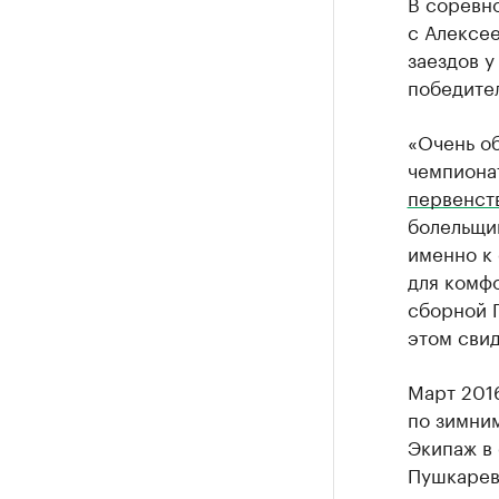
В соревно
с Алексее
заездов у
победите
«Очень об
чемпиона
первенст
болельщик
именно к 
для комф
сборной Г
этом свид
Март 2016
по зимним
Экипаж в 
Пушкарев