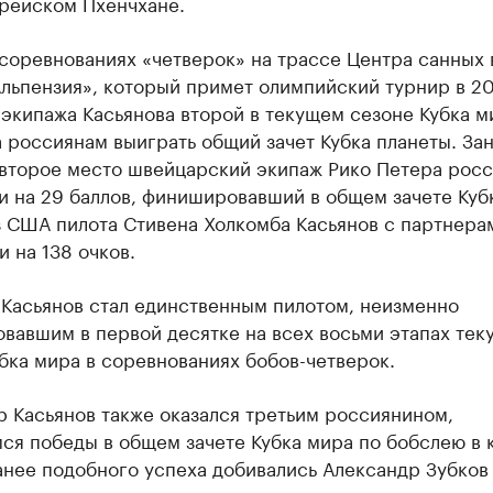
орейском Пхенчхане.
соревнованиях «четверок» на трассе Центра санных 
льпензия», который примет олимпийский турнир в 20
 экипажа Касьянова второй в текущем сезоне Кубка м
 россиянам выиграть общий зачет Кубка планеты. За
 второе место швейцарский экипаж Рико Петера рос
и на 29 баллов, финишировавший в общем зачете Куб
з США пилота Стивена Холкомба Касьянов с партнера
 на 138 очков.
 Касьянов стал единственным пилотом, неизменно
вавшим в первой десятке на всех восьми этапах тек
бка мира в соревнованиях бобов-четверок.
 Касьянов также оказался третьим россиянином,
ся победы в общем зачете Кубка мира по бобслею в 
анее подобного успеха добивались Александр Зубков 