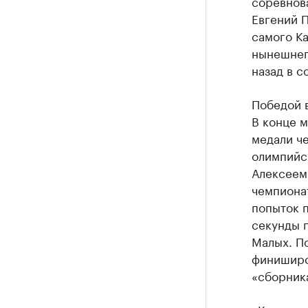
соревнова
Евгений П
самого Ка
нынешнего
назад в 
Победой в
В конце м
медали ч
олимпийс
Алексеем
чемпионат
попыток 
секунды п
Малых. П
финиширо
«сборник