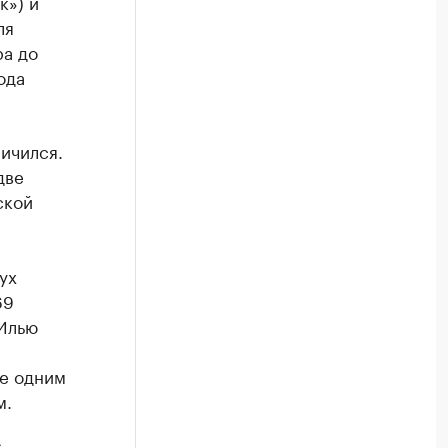
к») и
ля
ра до
ода
ичился.
две
ской
ух
69
 Илью
ще одним
м.