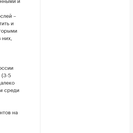
енными и
слей –
тить и
оторыми
 них,
оссии
 (3-5
далеко
ым среди
в
нтов на