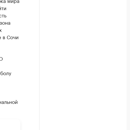
бка мира
йти
сть
зона
х
е в Сочи
АО
тболу
нальной