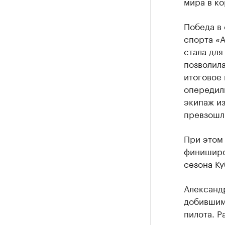
мира в к
Победа в 
спорта «А
стала для
позволила
итоговое
опередил
экипаж и
превзошли
При этом
финиширо
сезона Ку
Александр
добившим
пилота. Р