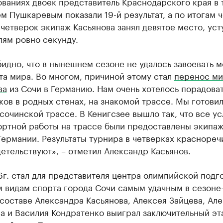
ваниях двоек представитель Краснодарского края в
м Пушкаревым показали 19-й результат, а по итогам 
 четверок экипаж Касьянова занял девятое место, уст
лям ровно секунду.
идно, что в нынешнем сезоне не удалось завоевать 
та мира. Во многом, причиной этому стал
перенос ми
ва
из Сочи в Германию. Нам очень хотелось порадоват
ов в родных стенах, на знакомой трассе. Мы готови
сочинской трассе. В Кенигсзее вышло так, что все у
ортной работы на трассе были предоставлены экипа
ермании. Результаты турнира в четверках краснореч
етельствуют», – отметил Александр Касьянов.
г. стал для представителя центра олимпийской подг
 видам спорта города Сочи самым удачным в сезоне-
составе Александра Касьянова, Алексея Зайцева, Ал
а и Василия Кондратенко выиграл заключительный эт