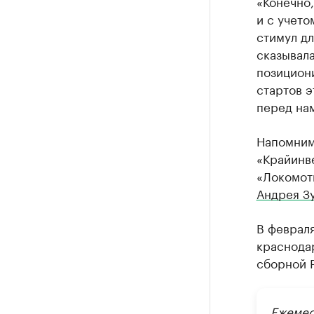
«Конечно,
и с учето
стимул дл
сказывала
позициони
стартов э
перед нам
Напомним
«Крайинв
«Локомот
Андрея З
В феврал
краснодар
сборной 
Ежемес