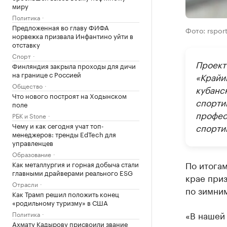
миру
Политика
Предложенная во главу ФИФА
Фото: rsport
норвежка призвала Инфантино уйти в
отставку
Спорт
Проект
Финляндия закрыла проходы для дичи
на границе с Россией
«Крайи
Общество
кубанск
Что нового построят на Ходынском
спорти
поле
профес
РБК и Stone
Чему и как сегодня учат топ-
спорти
менеджеров: тренды EdTech для
управленцев
Образование
По итога
Как металлургия и горная добыча стали
главными драйверами реального ESG
крае при
Отрасли
по зимним
Как Трамп решил положить конец
«родильному туризму» в США
«В нашей 
Политика
Ахмату Кадырову присвоили звание