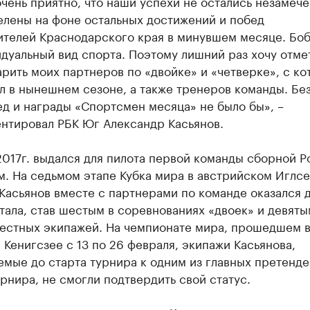
чень приятно, что наши успехи не остались незамеч
елены на фоне остальных достижений и побед
ителей Краснодарского края в минувшем месяце. Боб
дуальный вид спорта. Поэтому лишний раз хочу отме
рить моих партнеров по «двойке» и «четверке», с к
л в нынешнем сезоне, а также тренеров команды. Без
д и награды «Спортсмен месяца» не было бы», –
нтировал РБК Юг Александр Касьянов.
017г. выдался для пилота первой команды сборной Р
. На седьмом этапе Кубка мира в австрийском Иглсе
Касьянов вместе с партнерами по команде оказался 
тала, став шестым в соревнованиях «двоек» и девят
естных экипажей. На чемпионате мира, прошедшем 
Кенигсзее с 13 по 26 февраля, экипажи Касьянова,
мые до старта турнира к одним из главных претенде
рнира, не смогли подтвердить свой статус.