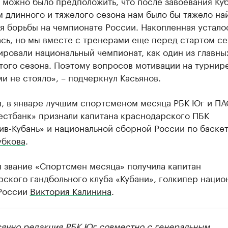
 можно было предположить, что после завоевания Ку
м длинного и тяжелого сезона нам было бы тяжело на
я борьбы на чемпионате России. Накопленная устало
сь, но мы вместе с тренерами еще перед стартом се
ровали национальный чемпионат, как один из главны
того сезона. Поэтому вопросов мотивации на турнир
и не стояло», – подчеркнул Касьянов.
, в январе лучшим спортсменом месяца РБК Юг и П
естбанк» признали капитана краснодарского ПБК
ив-Кубань» и национальной сборной России по баске
убкова
.
я звание «Спортсмен месяца» получила капитан
ского гандбольного клуба «Кубани», голкипер нацио
России
Виктория Калинина
.
ячно редакция РБК Юг совместно с генеральным