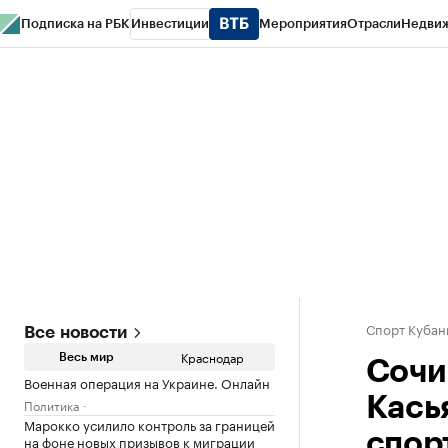
Подписка на РБК
Инвестиции
Мероприятия
Отрасли
Недви
РБК Курсы
РБК Life
Тренды
Визионеры
Национальные проекты
Горо
Газета
Спецпроекты СПб
Конференции СПб
Спецпроекты
Проверк
Спорт Кубан
Все новости
Краснодар
Весь мир
Сочи
Военная операция на Украине. Онлайн
Кась
Политика
Марокко усилило контроль за границей
спор
на фоне новых призывов к миграции