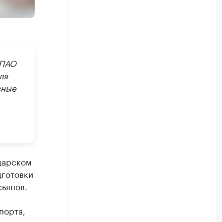
 ПАО
ля
вные
дарском
дготовки
ьянов.
порта,