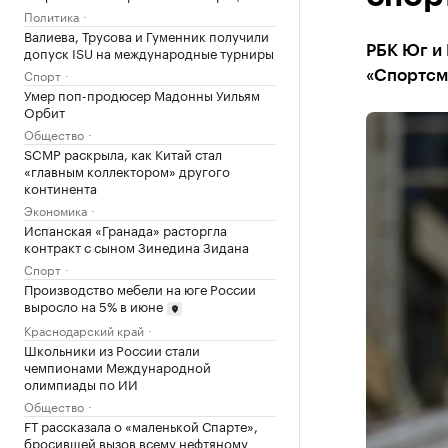
Политика
Валиева, Трусова и Гуменник получили
допуск ISU на международные турниры
РБК Юг и 
Спорт
«Спортсме
Умер поп-продюсер Мадонны Уильям
Орбит
Общество
SCMP раскрыла, как Китай стал
«главным коллектором» другого
континента
Экономика
Испанская «Гранада» расторгла
контракт с сыном Зинедина Зидана
Спорт
Производство мебели на юге России
выросло на 5% в июне
Краснодарский край
Школьники из России стали
чемпионами Международной
олимпиады по ИИ
Общество
FT рассказала о «маленькой Спарте»,
бросившей вызов всему нефтяному