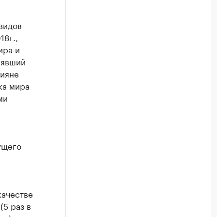
видов
18г.,
ира и
нявший
сияне
ка мира
ми
ущего
качестве
(5 раз в