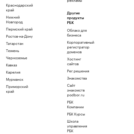
Краснодарский
край
Другие
Нижний
продукты
Новгород
РБК
Пермский край
Облако для
бизнеса
Ростов-на-Дону
Корпоративный
Татарстан
регистратор
Тюмень
доменов
Черноземье
Хостинг
сайтов
Кавказ
Рег.решения
Карелия
Знакомства
Мурманск
Сайт
Приморский
знакомств
край
podbor.ru
РБК
Компании
РБК Курсы
Школа
управления
РБК