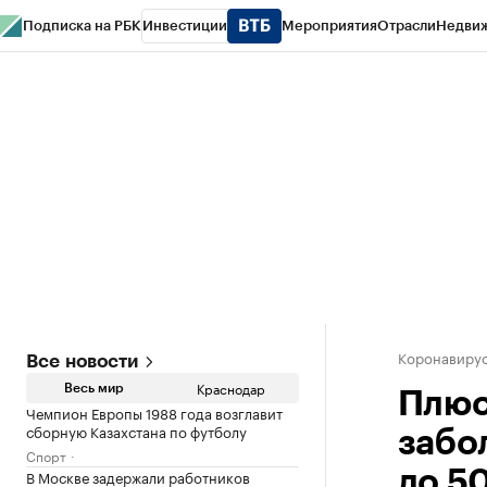
Подписка на РБК
Инвестиции
Мероприятия
Отрасли
Недви
РБК Курсы
РБК Life
Тренды
Визионеры
Национальные проекты
Горо
Газета
Спецпроекты СПб
Конференции СПб
Спецпроекты
Проверк
Коронавирус
Все новости
Краснодар
Весь мир
Плюс 
Чемпион Европы 1988 года возглавит
сборную Казахстана по футболу
забо
Спорт
В Москве задержали работников
до 5