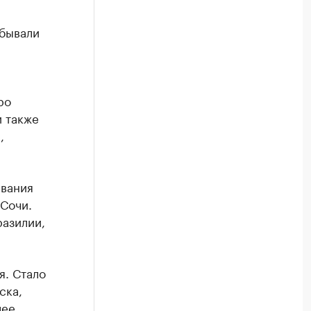
обывали
ро
и также
,
евания
 Сочи.
разилии,
я. Стало
ска,
лее