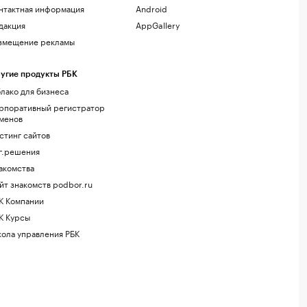
нтактная информация
Android
дакция
AppGallery
змещение рекламы
угие продукты РБК
лако для бизнеса
рпоративный регистратор
менов
стинг сайтов
г.решения
акомства
йт знакомств podbor.ru
К Компании
К Курсы
ола управления РБК