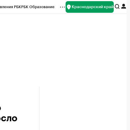
Краснодарский край
вления РБК
РБК Образование
редитные рейтинги
Франшизы
нсы
Рынок наличной валюты
о
осло