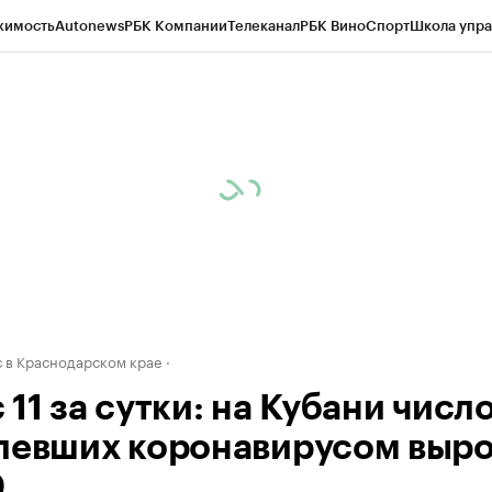
жимость
Autonews
РБК Компании
Телеканал
РБК Вино
Спорт
Школа упра
д
Стиль
Крипто
РБК Бизнес-среда
Дискуссионный клуб
Исследования
К
а контрагентов
Политика
Экономика
Бизнес
Технологии и медиа
Фина
 в Краснодарском крае
11 за сутки: на Кубани числ
левших коронавирусом выр
0