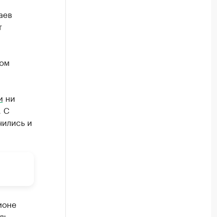
аев
т
том
и
ни
. С
чились и
ионе
ль