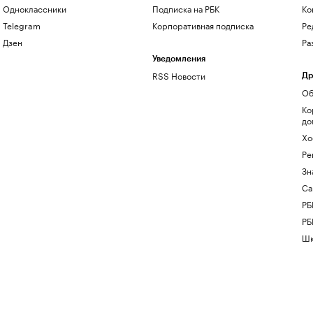
Одноклассники
Подписка на РБК
Ко
Telegram
Корпоративная подписка
Ре
Дзен
Ра
Уведомления
RSS Новости
Др
Об
Ко
до
Хо
Ре
Зн
Са
РБ
РБ
Шк