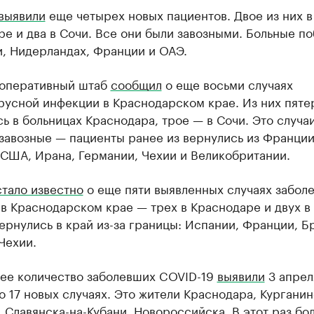
выявили
еще четырех новых пациентов. Двое из них в
е и два в Сочи. Все они были завозными. Больные п
и, Нидерландах, Франции и ОАЭ.
 оперативный штаб
сообщил
о еще восьми случаях
русной инфекции в Краснодарском крае. Из них пяте
ь в больницах Краснодара, трое — в Сочи. Это случа
завозные — пациенты ранее из вернулись из Франции
 США, Ирана, Германии, Чехии и Великобритании.
стало известно
о еще пяти выявленных случаях забол
в Краснодарском крае — трех в Краснодаре и двух в
ернулись в край из-за границы: Испании, Франции, Б
Чехии.
ее количество заболевших COVID-19
выявили
3 апрел
о 17 новых случаях. Это жители Краснодара, Курганин
 Славянска-на-Кубани, Новороссийска. В этот раз бо