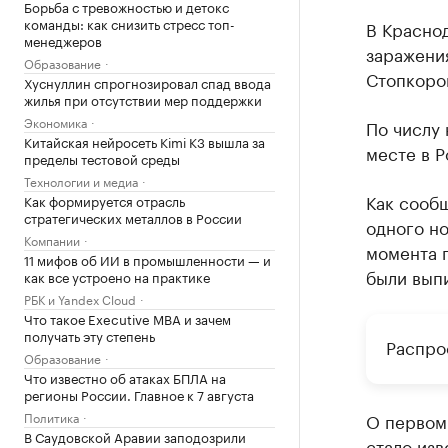
Борьба с тревожностью и детокс
команды: как снизить стресс топ-
В Краснод
менеджеров
заражени
Образование
Стопкоро
Хуснуллин спрогнозировал спад ввода
жилья при отсутствии мер поддержки
Экономика
По числу 
Китайская нейросеть Kimi K3 вышла за
месте в Р
пределы тестовой среды
Технологии и медиа
Как сообщ
Как формируется отрасль
стратегических металлов в России
одного но
Компании
момента п
11 мифов об ИИ в промышленности — и
были вып
как все устроено на практике
РБК и Yandex Cloud
Что такое Executive MBA и зачем
получать эту степень
Распро
Образование
Что известно об атаках БПЛА на
регионы России. Главное к 7 августа
О первом
Политика
В Саудовской Аравии заподозрили
стало изв