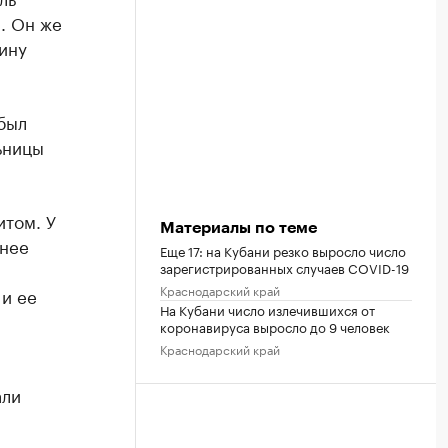
. Он же
ину
был
ьницы
итом. У
Материалы по теме
днее
Еще 17: на Кубани резко выросло число
зарегистрированных случаев COVID-19
Краснодарский край
и ее
На Кубани число излечившихся от
коронавируса выросло до 9 человек
Краснодарский край
али