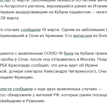
о-Ахтарского региона, вернувшийся ранее из Италии
 первым выздоровевшим на Кубани пациентом — мужч
28 марта.
ух случаях
сообщили
19 марта. Одним из заболевших 
 приехавший в Сочи из Армении. Его
выписали
из бол
ациента с выявленным COVID-19
была
на Кубани транз
 пробы в Сочи, после она отправилась в Москву. Поз
РБК Краснодар сообщил, что речь идет об Ирине
ой, дочери олигарха Александра Чигиринского, Она 
сещали Францию.
власти сообщили
о еще двух выявленных случаях —
рус обнаружили у жителей РФ, которые ранее посещ
Швейцарию и Румынию.