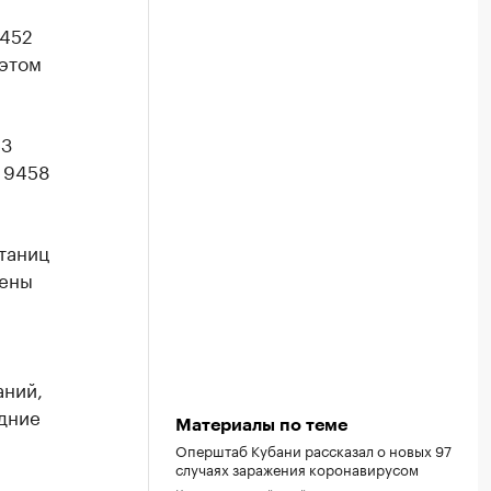
4452
 этом
53
 9458
таниц
щены
аний,
дние
Материалы по теме
Оперштаб Кубани рассказал о новых 97
случаях заражения коронавирусом