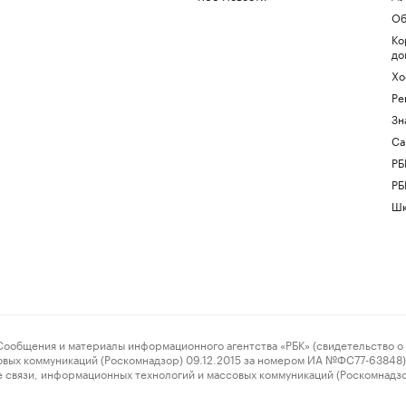
Об
Ко
до
Хо
Ре
Зн
Са
РБ
РБ
Шк
ения и материалы информационного агентства «РБК» (свидетельство о 
овых коммуникаций (Роскомнадзор) 09.12.2015 за номером ИА №ФС77-63848) 
 связи, информационных технологий и массовых коммуникаций (Роскомнадз