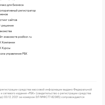
лако для бизнеса
рпоративный регистратор
менов
стинг сайтов
г.решения
акомства
йт знакомств podbor.ru
К Компании
К Курсы
ола управления РБК
регистрации средства массовой информации выдано Федеральной
и сетевого издания «РБК» (свидетельство о регистрации средства
ор) 03.12.2021 за номером ЭЛ №ФС77-82385) сопровождаются