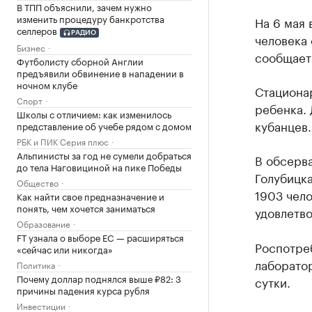
В ТПП объяснили, зачем нужно
изменить процедуру банкротства
На 6 мая
селлеров
РАДИО
человека 
Бизнес
сообщает
Футболисту сборной Англии
предъявили обвинение в нападении в
ночном клубе
Стациона
Спорт
ребенка.
Школы с отличием: как изменилось
кубанцев.
представление об учебе рядом с домом
РБК и ПИК Серия плюс
Альпинисты за год не сумели добраться
В обсерва
до тела Наговициной на пике Победы
Голубицк
Общество
1903 чело
Как найти свое предназначение и
понять, чем хочется заниматься
удовлетво
Образование
FT узнала о выборе ЕС — расширяться
Роспотре
«сейчас или никогда»
лаборатор
Политика
Почему доллар поднялся выше ₽82: 3
сутки.
причины падения курса рубля
Инвестиции