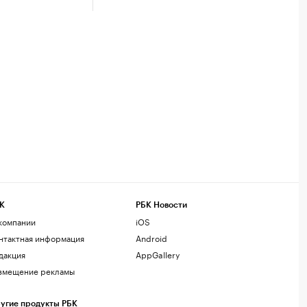
К
РБК Новости
компании
iOS
нтактная информация
Android
дакция
AppGallery
змещение рекламы
угие продукты РБК