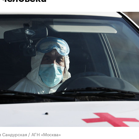
я Сандурская / АГН «Москва»