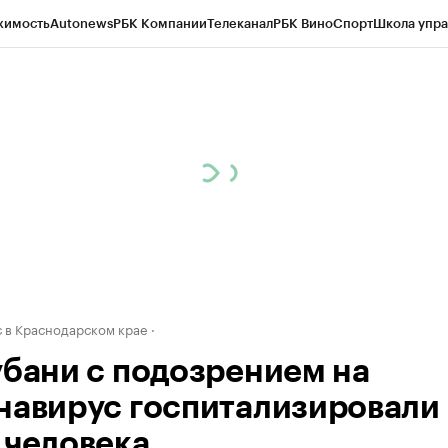
жимость
Autonews
РБК Компании
Телеканал
РБК Вино
Спорт
Школа упра
д
Стиль
Крипто
РБК Бизнес-среда
Дискуссионный клуб
Исследования
К
а контрагентов
Политика
Экономика
Бизнес
Технологии и медиа
Фина
 в Краснодарском крае
убани с подозрением на
навирус госпитализировали
 человека