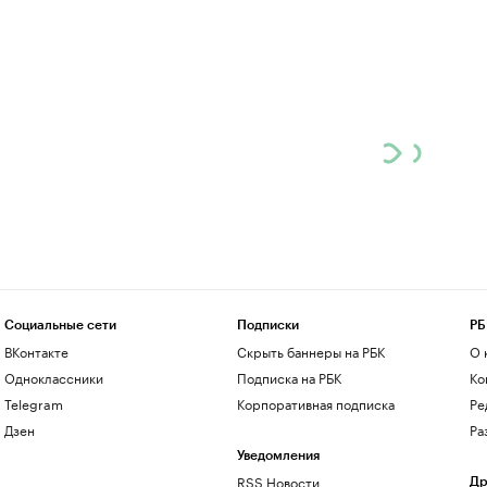
Социальные сети
Подписки
РБ
ВКонтакте
Скрыть баннеры на РБК
О 
Одноклассники
Подписка на РБК
Ко
Telegram
Корпоративная подписка
Ре
Дзен
Ра
Уведомления
RSS Новости
Др