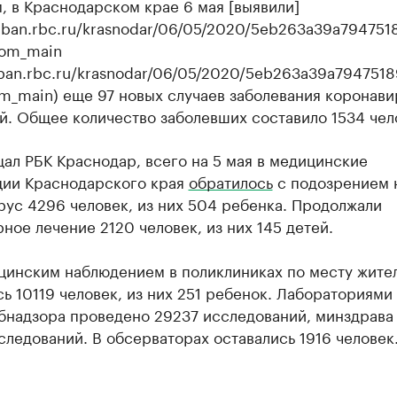
 в Краснодарском крае 6 мая [выявили]
kuban.rbc.ru/krasnodar/06/05/2020/5eb263a39a794751
rom_main
uban.rbc.ru/krasnodar/06/05/2020/5eb263a39a794751
om_main) еще 97 новых случаев заболевания коронав
й. Общее количество заболевших составило 1534 чел
ал РБК Краснодар, всего на 5 мая в медицинские
ции Краснодарского края
обратилось
с подозрением 
ус 4296 человек, из них 504 ребенка. Продолжали
ное лечение 2120 человек, из них 145 детей.
цинским наблюдением в поликлиниках по месту жите
ь 10119 человек, из них 251 ребенок. Лабораториями
бнадзора проведено 29237 исследований, минздрава
ледований. В обсерваторах оставались 1916 человек