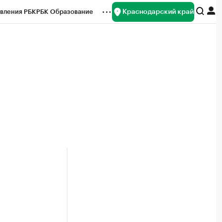
Краснодарский край
вления РБК
РБК Образование
редитные рейтинги
Франшизы
нсы
Рынок наличной валюты