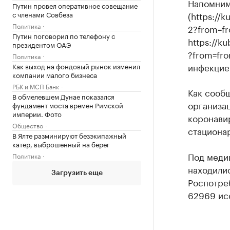
Напомним,
Путин провел оперативное совещание
с членами Совбеза
(https://
Политика
2?from=f
Путин поговорил по телефону с
https://k
президентом ОАЭ
?from=fr
Политика
инфекцие
Как выход на фондовый рынок изменил
компании малого бизнеса
РБК и МСП Банк
Как сообщ
В обмелевшем Дунае показался
организа
фундамент моста времен Римской
империи. Фото
коронавир
Общество
стационар
В Ялте разминируют безэкипажный
катер, выброшенный на берег
Под меди
Политика
находилис
Загрузить еще
Роспотре
62969 исс