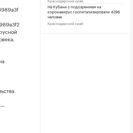
Краснодарский край
На Кубани с подозрением на
8989a3f
коронавирус госпитализировали 4296
человек
8989a3f2
Краснодарский край
ирусной
овека.
на
льства
 —
.