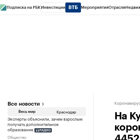
Подписка на РБК
Инвестиции
Мероприятия
Отрасли
Недви
РБК Курсы
РБК Life
Тренды
Визионеры
Национальные проекты
Горо
Газета
Спецпроекты СПб
Конференции СПб
Спецпроекты
Проверк
Коронавирус
Все новости
Краснодар
Весь мир
На К
Эксперты объяснили, зачем взрослым
получать дополнительное
коро
образование
РАДИО
Общество
4452