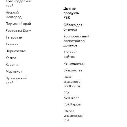
Краснодарский
край
Другие
Нижний
продукты
Новгород
РБК
Пермский край
Облако для
бизнеса
Ростов-на-Дону
Корпоративный
Татарстан
регистратор
Тюмень
доменов
Черноземье
Хостинг
сайтов
Кавказ
Рег.решения
Карелия
Знакомства
Мурманск
Сайт
Приморский
знакомств
край
podbor.ru
РБК
Компании
РБК Курсы
Школа
управления
РБК