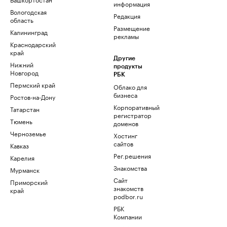
информация
Вологодская
Редакция
область
Размещение
Калининград
рекламы
Краснодарский
край
Другие
Нижний
продукты
Новгород
РБК
Пермский край
Облако для
бизнеса
Ростов-на-Дону
Корпоративный
Татарстан
регистратор
Тюмень
доменов
Черноземье
Хостинг
сайтов
Кавказ
Рег.решения
Карелия
Знакомства
Мурманск
Сайт
Приморский
знакомств
край
podbor.ru
РБК
Компании