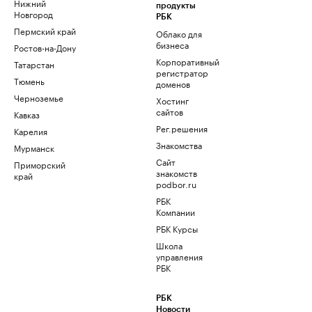
Нижний
продукты
Новгород
РБК
Пермский край
Облако для
бизнеса
Ростов-на-Дону
Корпоративный
Татарстан
регистратор
Тюмень
доменов
Черноземье
Хостинг
сайтов
Кавказ
Рег.решения
Карелия
Знакомства
Мурманск
Сайт
Приморский
знакомств
край
podbor.ru
РБК
Компании
РБК Курсы
Школа
управления
РБК
РБК
Новости