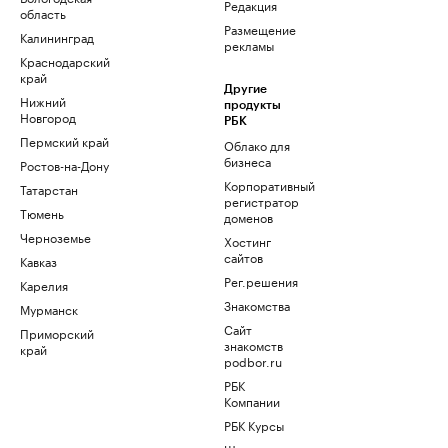
Редакция
область
Размещение
Калининград
рекламы
Краснодарский
край
Другие
Нижний
продукты
Новгород
РБК
Пермский край
Облако для
бизнеса
Ростов-на-Дону
Корпоративный
Татарстан
регистратор
Тюмень
доменов
Черноземье
Хостинг
сайтов
Кавказ
Рег.решения
Карелия
Знакомства
Мурманск
Сайт
Приморский
знакомств
край
podbor.ru
РБК
Компании
РБК Курсы