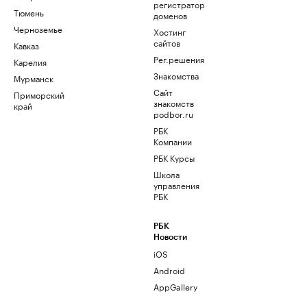
регистратор
Тюмень
доменов
Черноземье
Хостинг
сайтов
Кавказ
Рег.решения
Карелия
Знакомства
Мурманск
Сайт
Приморский
знакомств
край
podbor.ru
РБК
Компании
РБК Курсы
Школа
управления
РБК
РБК
Новости
iOS
Android
AppGallery