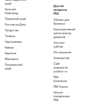
край
Другие
Нижний
продукты
Новгород
РБК
Пермский край
Облако для
бизнеса
Ростов-на-Дону
Корпоративный
Татарстан
регистратор
Тюмень
доменов
Черноземье
Хостинг
сайтов
Кавказ
Рег.решения
Карелия
Знакомства
Мурманск
Сайт
Приморский
знакомств
край
podbor.ru
РБК
Компании
РБК Курсы
Школа
управления
РБК