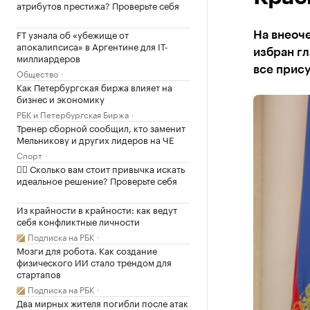
атрибутов престижа? Проверьте себя
FT узнала об «убежище от
На внеоч
апокалипсиса» в Аргентине для IT-
избран гл
миллиардеров
все прис
Общество
Как Петербургская биржа влияет на
бизнес и экономику
РБК и Петербургская Биржа
Тренер сборной сообщил, кто заменит
Мельникову и других лидеров на ЧЕ
Спорт
✍🏻 Сколько вам стоит привычка искать
идеальное решение? Проверьте себя
Из крайности в крайности: как ведут
себя конфликтные личности
Подписка на РБК
Мозги для робота. Как создание
физического ИИ стало трендом для
стартапов
Подписка на РБК
Два мирных жителя погибли после атак