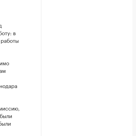
д
оту: в
 работы
димо
ам
снодара
миссию,
 были
были