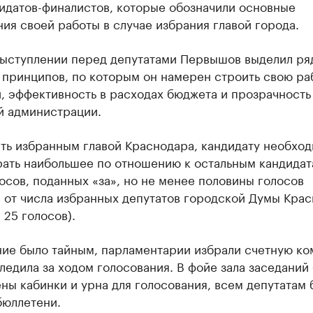
дидатов-финалистов, которые обозначили основные
ия своей работы в случае избрания главой города.
выступлении перед депутатами Первышов выделил ря
принципов, по которым он намерен строить свою раб
, эффективность в расходах бюджета и прозрачность
й администрации.
ать избранным главой Краснодара, кандидату необхо
рать наибольшее по отношению к остальным кандидат
осов, поданных «за», но не менее половины голосов
в от числа избранных депутатов городской Думы Кра
 25 голосов).
ние было тайным, парламентарии избрали счетную ко
ледила за ходом голосования. В фойе зала заседаний
ны кабинки и урна для голосования, всем депутатам 
бюллетени.