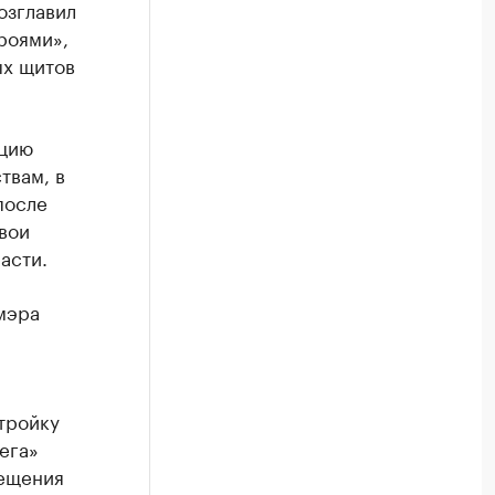
озглавил
роями»,
ых щитов
ацию
твам, в
после
вои
асти.
мэра
тройку
ега»
мещения