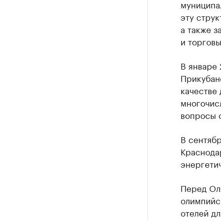
муниципал
эту струк
а также 
и торговы
В январе
Прикубанс
качестве
многочис
вопросы 
В сентябр
Краснодар
энергети
Перед Ол
олимпийс
отелей д