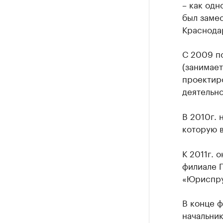
– как одн
был заме
Краснода
С 2009 п
(занимае
проектиро
деятельно
В 2010г. 
которую в
К 2011г. 
филиале 
«Юриспру
В конце ф
начальни