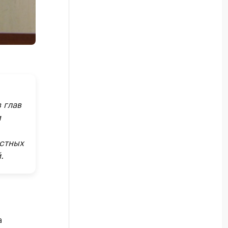
 глав
м
стных
.
а