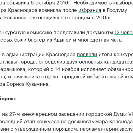
ара
объявила
6 октября 2016г. Необходимость «выбор
эра Краснодара возникла после
избрания
в Госдуму
а Евланова, руководившего городом с 2005г.
конкурсную комиссию представили документы
12 чело
орых были блогер из Адыгеи и многодетная мать.
я в администрации Краснодара
подвели
итоги конкурс
 главы города, определив двух основных кандидатов
Первышова, который с 14 ноября исполняет обязанно
а, и начальника отдела городской избирательной ко
ра Бориса Кузьмина.
боров»
 на 27-м внеочередном заседании городской Думы VI
оследний этап конкурса на должность мэра Краснода
твии с утвержденным порядком, парламентарии засл