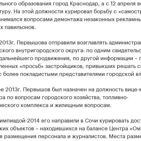
ьного образования город Краснодар, а с 12 апреля в
туру. На этой должности курировал борьбу с «самост
занимался вопросами демонтажа незаконных рекламн
х павильонов.
 2013г. Первышова отправили возглавлять администр
кого внутригородского округа: по одним свидетельс
 дальнейшего продвижения, по другой информации – 
ленных «просьб» застройщиков, привыкших решать с
с более покладистыми представителями городской вл
е 2013г. Первышов был назначен на должность вице-
а по вопросам городского хозяйства, топливно-
ческого комплекса и жилищным вопросам.
импиадой-2014 его направили в Сочи курировать дос
ких объектов – находившихся на балансе Центра «Ом
ля размещения персонала и журналистов. Места раз