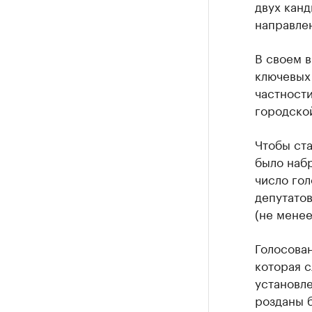
двух кан
направлен
В своем 
ключевых 
частности
городско
Чтобы ст
было наб
число гол
депутато
(не менее
Голосова
которая с
установле
розданы 