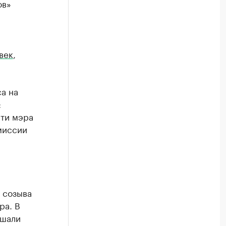
ов»
век
,
а на
:
сти мэра
миссии
 созыва
ра. В
ушали