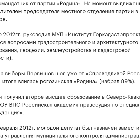
омандатник от партии «Родина». На момент выдвижен
стителем председателя местного отделения партии в
ре.
о 2012гг. руководил МУП «Институт Горкадастрпроек
тся вопросами градостроительного и архитектурного
вания, геодезии, землеустройства и кадастровой
сти).
на выборы Первышов шел уже от «Справедливой Росс
 итоге влилась рогозинская «Родина» (набрал 89%).
он получил второе высшее образование в Северо-Кав
ГОУ ВПО Российская академия правосудия по специа
денция».
евраля 2012г. молодой депутат был назначен замест
ка управления муниципального контроля администрац