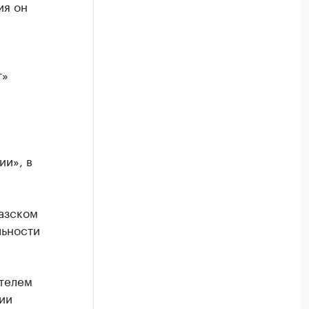
ия он
т»
ии», в
казском
льности
ителем
ии