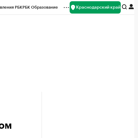
Краснодарский край
вления РБК
РБК Образование
редитные рейтинги
Франшизы
нсы
Рынок наличной валюты
ром