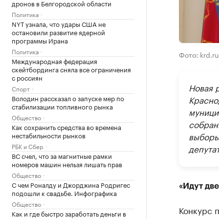
дронов в Белгородской области
Политика
NYT узнала, что удары США не
остановили развитие ядерной
программы Ирана
Политика
Фото: krd.ru
Международная федерация
скейтбординга сняла все ограничения
с россиян
Новая 
Спорт
Володин рассказал о запуске мер по
Красно
стабилизации топливного рынка
муници
Общество
собран
Как сохранить средства во времена
выборы
нестабильности рынков
РБК и Сбер
депута
ВС счел, что за магнитные рамки
номеров машин нельзя лишать прав
Общество
С чем Роналду и Джорджина Родригес
«Идут дв
подошли к свадьбе. Инфографика
Общество
Конкурс п
Как и где быстро заработать деньги в