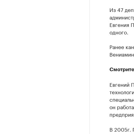
Из 47 деп
администр
Евгения П
одного.
Ранее ка
Вениамин
Смотрите
Евгений 
технологи
специаль
он работ
предприят
В 2005г.