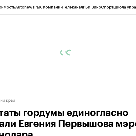
жимость
Autonews
РБК Компании
Телеканал
РБК Вино
Спорт
Школа упра
д
Стиль
Крипто
РБК Бизнес-среда
Дискуссионный клуб
Исследования
К
а контрагентов
Политика
Экономика
Бизнес
Технологии и медиа
Фина
ий край
таты гордумы единогласно
али Евгения Первышова мэ
нодара