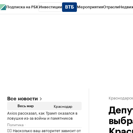
Подписка на РБК
Инвестиции
Мероприятия
Отрасли
Недви
РБК Курсы
РБК Life
Тренды
Визионеры
Национальные проекты
Горо
Газета
Спецпроекты СПб
Конференции СПб
Спецпроекты
Проверк
Краснодарск
Все новости
Краснодар
Весь мир
Депу
Axios рассказал, как Трамп оказался в
ловушке из-за войны и памятников
выбр
Политика
✍🏻 Насколько ваш авторитет зависит от
Крас