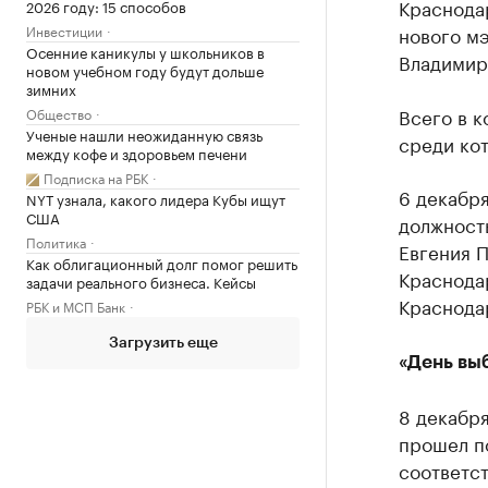
Краснод
2026 году: 15 способов
Инвестиции
нового м
Осенние каникулы у школьников в
Владимир
новом учебном году будут дольше
зимних
Всего в 
Общество
Ученые нашли неожиданную связь
среди кот
между кофе и здоровьем печени
Подписка на РБК
6 декабр
NYT узнала, какого лидера Кубы ищут
США
должность
Политика
Евгения 
Как облигационный долг помог решить
Краснодар
задачи реального бизнеса. Кейсы
Краснода
РБК и МСП Банк
Загрузить еще
«День вы
8 декабря
прошел п
соответс