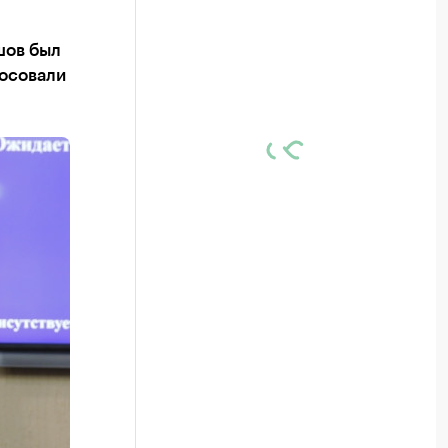
шов был
лосовали