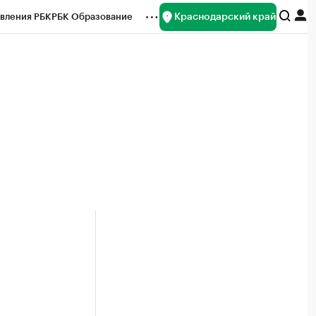
Краснодарский край
вления РБК
РБК Образование
редитные рейтинги
Франшизы
нсы
Рынок наличной валюты
о