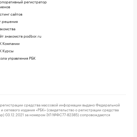
рпоративный регистратор
менов
стинг сайтов
г.решения
акомства
йт знакомств podbor.ru
К Компании
К Курсы
ола управления РБК
регистрации средства массовой информации выдано Федеральной
и сетевого издания «РБК» (свидетельство о регистрации средства
ор) 03.12.2021 за номером ЭЛ №ФС77-82385) сопровождаются