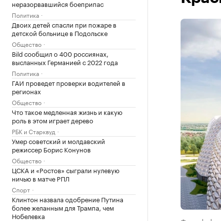
неразорвавшийся боеприпас
Политика
Двоих детей спасли при пожаре в
детской больнице в Подольске
Общество
Bild сообщил о 400 россиянах,
высланных Германией с 2022 года
Политика
ГАИ проведет проверки водителей в
регионах
Общество
Что такое медленная жизнь и какую
роль в этом играет дерево
РБК и Старквуд
Умер советский и молдавский
режиссер Борис Конунов
Общество
ЦСКА и «Ростов» сыграли нулевую
ничью в матче РПЛ
Спорт
Клинтон назвала одобрение Путина
более желанным для Трампа, чем
Нобелевка