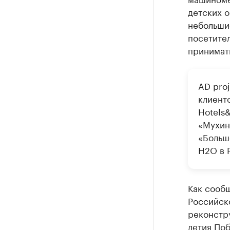
детских 
небольшие
посетител
принимать
AD pro
клиенто
Hotels
«Мухина
«Больш
H2O в 
Как сообщ
Российск
реконстр
летия Поб