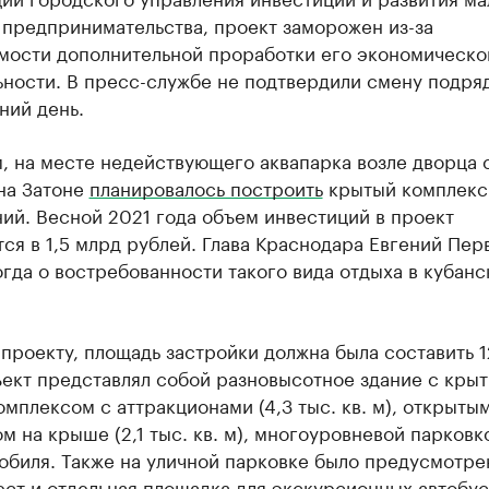
 предпринимательства, проект заморожен из-за
мости дополнительной проработки его экономическо
ности. В пресс-службе не подтвердили смену подря
ний день.
, на месте недействующего аквапарка возле дворца 
на Затоне
планировалось построить
крытый комплекс
ий. Весной 2021 года объем инвестиций в проект
ся в 1,5 млрд рублей. Глава Краснодара Евгений Пе
огда о востребованности такого вида отдыха в кубанс
проекту, площадь застройки должна была составить 1
ъект представлял собой разновысотное здание с кры
мплексом с аттракционами (4,3 тыс. кв. м), открыты
м на крыше (2,1 тыс. кв. м), многоуровневой парковк
обиля. Также на уличной парковке было предусмотре
ст и отдельная площадка для экскурсионных автобус