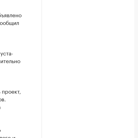
бъявлено
сообщил
уста-
сительно
 проект,
в.
а
о
лого и