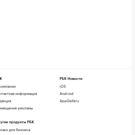
К
РБК Новости
компании
iOS
нтактная информация
Android
дакция
AppGallery
змещение рекламы
угие продукты РБК
лако для бизнеса