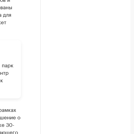
ованы
а для
жет
 парк
ентр
рк
рамках
шение о
ке 30-
тающего