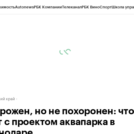
жимость
Autonews
РБК Компании
Телеканал
РБК Вино
Спорт
Школа упра
д
Стиль
Крипто
РБК Бизнес-среда
Дискуссионный клуб
Исследования
К
а контрагентов
Политика
Экономика
Бизнес
Технологии и медиа
Фина
ий край
рожен, но не похоронен: чт
т с проектом аквапарка в
нодаре