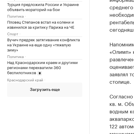
Турция предложила России и Украине
среднего
объявить мораторий на бои
необходи
Политика
рентабель
Пловец Степанов встал на колени и
извинился за критику Парижа на ЧЕ
сегодняш
Спорт
Вучич предрек затягивание конфликта
Напомним
на Украине на еще одну «тяжелую
зиму»
«Олимп» 
Политика
развлечен
Над Краснодарским краем и другими
оценивает
регионами перехватили 360
беспилотников
заявлял т
Краснодарский край
столице.
Загрузить еще
Согласно 
кв. м. Об
водным ко
аквапарко
122 автом
машиноме