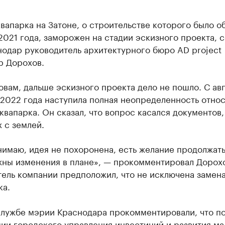
вапарка на Затоне, о строительстве которого было о
2021 года, заморожен на стадии эскизного проекта, 
нодар руководитель архитектурного бюро AD project
р Дорохов.
овам, дальше эскизного проекта дело не пошло. С авг
 2022 года наступила полная неопределенность отно
квапарка. Он сказал, что вопрос касался документов,
 с землей.
нимаю, идея не похоронена, есть желание продолжать
жны изменения в плане», — прокомментировал Дорохо
тель компании предположил, что не исключена замен
ка.
службе мэрии Краснодара прокомментировали, что п
ии городского управления инвестиций и развития ма