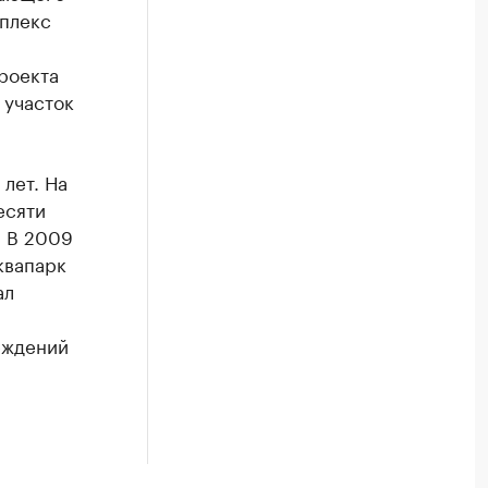
мплекс
роекта
 участок
лет. На
есяти
. В 2009
квапарк
ал
еждений