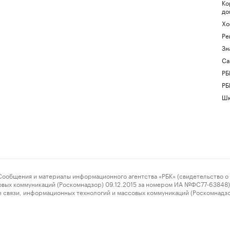
Ко
до
Хо
Ре
Зн
Са
РБ
РБ
Шк
ения и материалы информационного агентства «РБК» (свидетельство о 
овых коммуникаций (Роскомнадзор) 09.12.2015 за номером ИА №ФС77-63848) 
 связи, информационных технологий и массовых коммуникаций (Роскомнадз