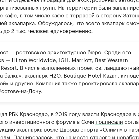
организованных групп. На территории были запланир
 кафе, в том числе кафе с террасой в сторону Затон
ей аквапарка. Обсуждалось, что всего аквапарк смо
 до 2 тыс. человек единовременно.
ject — ростовское архитектурное бюро. Среди его
в — Hilton Worldwide, IGH, Marriott, Best Western
&Resort. В числе выполненных проектов: ландшафтный
 балка», аквапарк H2O, Boutique Hotel Kazan, киноц
ой» и другие. Компания также проектировала аквапа
Ростове-на-Дону.
ал РБК Краснодар, в 2019 году власти Краснодара в 
ого инвестиционного форума в Сочи
подписали
согла
укцию аквапарка возле Дворца спорта «Олимп» в пар
еды. Планировалось, что на месте старого и нерабо