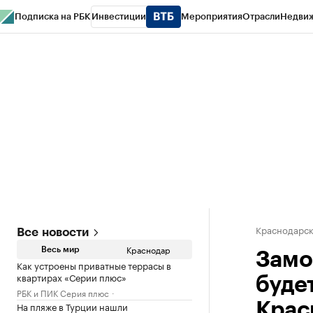
Подписка на РБК
Инвестиции
Мероприятия
Отрасли
Недви
РБК Курсы
РБК Life
Тренды
Визионеры
Национальные проекты
Горо
Газета
Спецпроекты СПб
Конференции СПб
Спецпроекты
Проверк
Краснодарск
Все новости
Краснодар
Весь мир
Замо
Как устроены приватные террасы в
квартирах «Серии плюс»
буде
РБК и ПИК Серия плюс
На пляже в Турции нашли
Крас