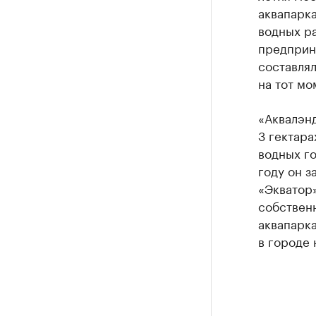
аквапарка
водных р
предприн
составлял
на тот м
«Аквалэнд
3 гектара
водных го
году он з
«Экватор»
собственн
аквапарк
в городе 