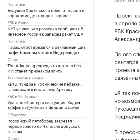
Фото: krd.ru
Политика
Будущее Ходынского поля: от пашни и
Проект ак
аэродрома до города в городе
в апреле 
РБК и Stone
NYT узнала, что разведка сообщает об
РБК Крас
интересе России к запасам ракет США
Александ
Политика
Парашютист врезался в рекламный щит
на футбольном матче в Нидерландах
По его сл
Спорт
сентября
The Atlantic предрек, что детство без
проекта а
ИИ станет признаком элиты
связанных
Технологии и медиа
Киты, тундра и космические пейзажи:
зачем ехать в восточную Арктику
«Я так по
РБК и УК Первая
но возмо
Ураганный ветер и эвакуация. Кадры
Руководи
тайфуна «Долфин» в Японии и Китае
Общество
подрядчи
Российский пятиборец завоевал
первое золото на ЧЕ после допуска с
В пресс-
флагом
Спорт
информац