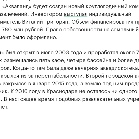
 «Аквалэнд» будет создан новый круглогодичный ко
азвлечений. Инвестором
выступал
индивидуальный
иматель Виталий Григорян. Объем финансирования п
 780 млн рублей. Право собственности на земельный
омент было оформлено.
» был открыт в июле 2003 года и проработал около 7 
х размещались пять кафе, четыре бассейна и более д
рок. Когда-то там была даже вечерняя аквадискотека
акрылся из-за нерентабельности. Второй городской а
 закрылся в январе 2015 года, а землю под ним прод
ик. К 2016 году в Краснодаре не осталось ни одного
а. В настоящее время подобных развлекательных учр
нет.