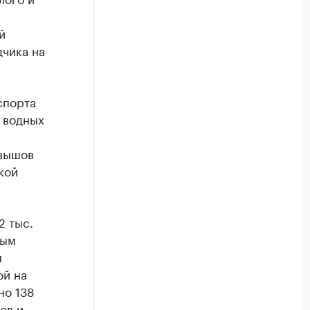
й
дчика на
спорта
 водных
рвышов
кой
2 тыс.
тым
м
ой на
но 138
ов и