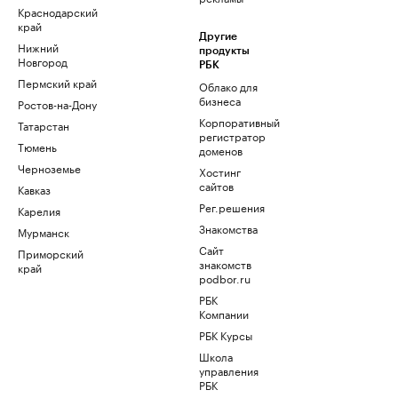
Краснодарский
край
Другие
Нижний
продукты
Новгород
РБК
Пермский край
Облако для
бизнеса
Ростов-на-Дону
Корпоративный
Татарстан
регистратор
Тюмень
доменов
Черноземье
Хостинг
сайтов
Кавказ
Рег.решения
Карелия
Знакомства
Мурманск
Сайт
Приморский
знакомств
край
podbor.ru
РБК
Компании
РБК Курсы
Школа
управления
РБК