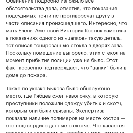
Обвинение подробно изложило все
обстоятельства дела, отметив, что показания
подсудимых почти не противоречат другу в
части описания произошедшего. Интересно, что
мать Елены Аметовой Виктория Костюк заметила
в показаниях одного из «цапков» такую деталь:
тот описал тонированные стекла в дверях зала.
Поскольку помещение выгорело, этих стекол на
момент прибытия полиции уже не было. Этот
факт косвенно подтверждает, что "цапки" были в
доме до пожара.
Также по указке Быкова было обнаружено
место, где Рябцев сжег наволочку, в которую
преступники положили одежду убитых и скотч,
которым они были связаны. Экспертиза
показала наличие полимеров на месте костра —
это подтвердило данные о скотче. Что касается
поведения подсудимых, гособвинитель отметил,