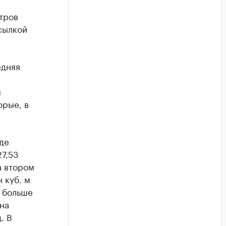
тров
сылкой
едняя
1
м
орые, в
де
7,53
а втором
 куб. м
е больше
 на
. В