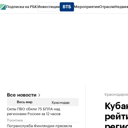
Подписка на РБК
Инвестиции
Мероприятия
Отрасли
Недви
РБК Курсы
РБК Life
Тренды
Визионеры
Национальные проекты
Горо
Газета
Спецпроекты СПб
Конференции СПб
Спецпроекты
Проверк
Краснодарск
Все новости
Краснодар
Весь мир
Куба
Силы ПВО сбили 75 БПЛА над
регионами России за 12 часов
рейт
Политика
Погранслужба Финляндии пресекла
реги