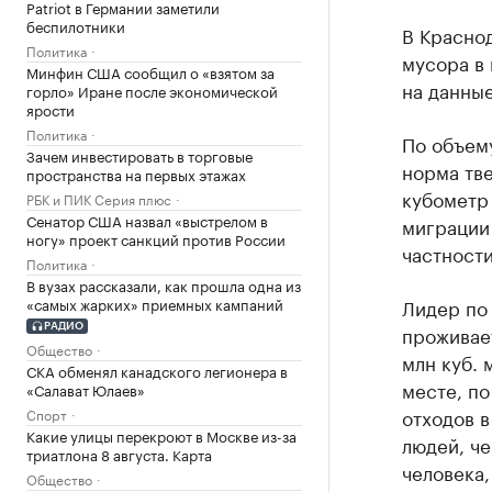
Patriot в Германии заметили
беспилотники
В Красно
Политика
мусора в 
Минфин США сообщил о «взятом за
на данные
горло» Иране после экономической
ярости
Политика
По объему
Зачем инвестировать в торговые
норма тве
пространства на первых этажах
кубометр 
РБК и ПИК Серия плюс
Сенатор США назвал «выстрелом в
миграции 
ногу» проект санкций против России
частности
Политика
В вузах рассказали, как прошла одна из
«самых жарких» приемных кампаний
Лидер по 
проживает
РАДИО
Общество
млн куб. 
СКА обменял канадского легионера в
месте, по
«Салават Юлаев»
отходов в
Спорт
Какие улицы перекроют в Москве из-за
людей, че
триатлона 8 августа. Карта
человека,
Общество