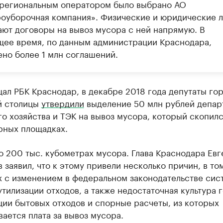
 региональным оператором было выбрано АО
оуборочная компания». Физические и юридические 
ают договоры на вывоз мусора с ней напрямую. В
щее время, по данным администрации Краснодара,
ено более 1 млн соглашений.
ал РБК Краснодар, в декабре 2018 года депутаты го
й столицы
утвердили
выделение 50 млн рублей депар
о хозяйства и ТЭК на вывоз мусора, который скопилс
рных площадках.
о 200 тыс. кубометрах мусора. Глава Краснодара Евг
заявил, что к этому привели несколько причин, в то
х с изменением в федеральном законодательстве сис
утилизации отходов, а также недостаточная культура 
ции бытовых отходов и спорные расчеты, из которых
ается плата за вывоз мусора.