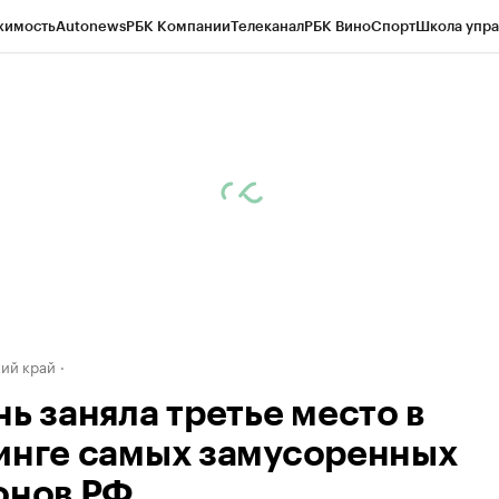
жимость
Autonews
РБК Компании
Телеканал
РБК Вино
Спорт
Школа упра
д
Стиль
Крипто
РБК Бизнес-среда
Дискуссионный клуб
Исследования
К
а контрагентов
Политика
Экономика
Бизнес
Технологии и медиа
Фина
ий край
нь заняла третье место в
инге самых замусоренных
онов РФ