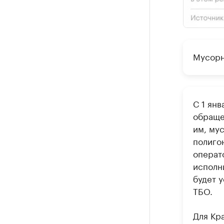
Мусорн
С 1 янв
обраще
им, му
полиго
операт
исполн
будет 
ТБО.
Для Кр