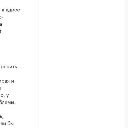
 в адрес
о-
а
й
крепить
края и
ы
о, у
блемы.
ь,
ели бы