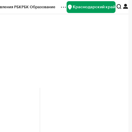
Краснодарский край
вления РБК
РБК Образование
редитные рейтинги
Франшизы
нсы
Рынок наличной валюты