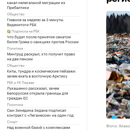
канал нелегальной миграции из
Прибалтики
Общество
Главное за неделю за 3 минуты.
Видеоитоги РБК
Подписка на РБК
Что будет после принятия сенатом
билля Грэма о санкциях против России
Политика
Минтруд раскрыл, кто получит право
на две пенсии
Общество
Киты, тундра и космические пейзажи:
зачем ехать в восточную Арктику
РБК и УК Первая
Лукашенко рассказал, зачем
Белоруссия открыла границы для
граждан ЕС
Политика
Сын Зинедина Зидана подписал
контракт с «Леганесом» на один год
Спорт
Фото: Алек
Над военной базой с комплексами