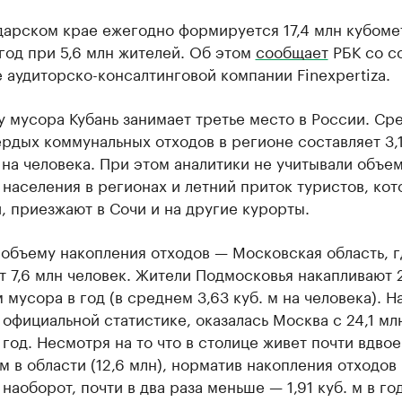
дарском крае ежегодно формируется 17,4 млн кубоме
год при 5,6 млн жителей. Об этом
сообщает
РБК со с
 аудиторско-консалтинговой компании Finexpertiza.
 мусора Кубань занимает третье место в России. Ср
рдых коммунальных отходов в регионе составляет 3,
на человека. При этом аналитики не учитывали объе
населения в регионах и летний приток туристов, кот
, приезжают в Сочи и на другие курорты.
объему накопления отходов — Московская область, г
 7,6 млн человек. Жители Подмосковья накапливают 2
м мусора в год (в среднем 3,63 куб. м на человека). Н
 официальной статистике, оказалась Москва с 24,1 млн
 год. Несмотря на то что в столице живет почти вдво
м в области (12,6 млн), норматив накопления отходов
 наоборот, почти в два раза меньше — 1,91 куб. м в год