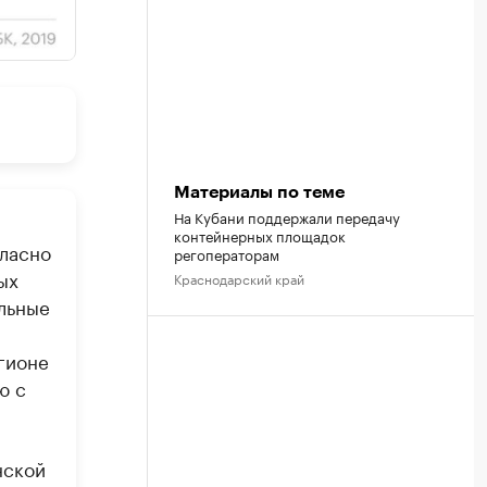
Материалы по теме
На Кубани поддержали передачу
контейнерных площадок
ласно
регоператорам
ых
Краснодарский край
альные
гионе
ю с
нской