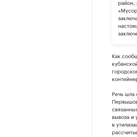
район,
«Мусор
заключ
настоя
заключ
Как сообщ
кубанско
городског
контейне
Речь шла 
Первышов 
связанны
вывоза и 
в утилиза
рассчитыв