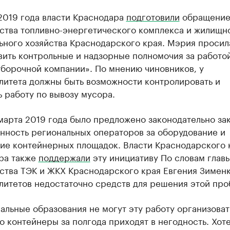
2019 года власти Краснодара
подготовили
обращение
ства топливно-энергетического комплекса и жилищн
ьного хозяйства Краснодарского края. Мэрия просил
вить контрольные и надзорные полномочия за работо
борочной компании». По мнению чиновников, у
литета должны быть возможности контролировать и
 работу по вывозу мусора.
марта 2019 года было предложено законодательно за
нность региональных операторов за оборудование и
ие контейнерных площадок. Власти Краснодарского 
ра также
поддержали
эту инициативу По словам глав
ства ТЭК и ЖКХ Краснодарского края Евгения Зименк
литетов недостаточно средств для решения этой про
льные образования не могут эту работу организоват
о контейнеры за полгода приходят в негодность. Хот