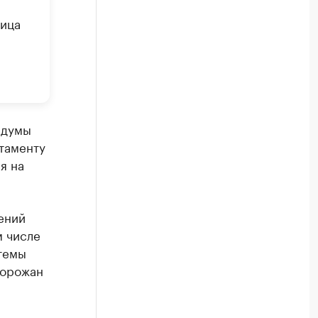
лица
рдумы
таменту
я на
ений
м числе
темы
горожан