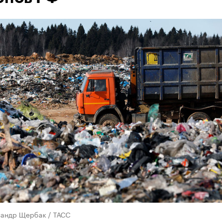
сандр Щербак / ТАСС