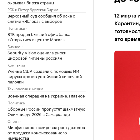
сырьевая биржа страны
РБК и Петербургская Биржа
Верховный суд сообщил об иске о
12 марта 
снятии «Яблока» с выборов
Карантин
Политика
готовност
ВТБ продал бывший офис банка
«Открытие» в центре Москвы
это врем
Бизнес
Security Vision оценила риски
цифровой гигиены россиян
Компании
Ученые США создали с помощью ИИ
вирусы против устойчивой кишечной
палочки
Технологии и медиа
Военная операция на Украине. Главное
Политика
Сборные России пропустят шахматную
Олимпиаду-2026 в Самарканде
Спорт
Минфин спрогнозировал рост доходов
от продажи конфискованного
имущества