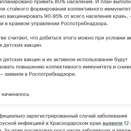
апланировано привить 80% населения. И план выполн
для стойкого формирования коллективного иммунитет
о вакцинировать 90-95% от всего населения края»,
ли в краевом управлении Роспотребнадзора.
ве считают, что добиться этого можно при условии а
 детских вакцин.
 детских вакцин и их активное использование будут
вовать повышению коллективного иммунитета и сниж
— заявили в Роспотребнадзоре.
е начиналось
фициально зарегистрированный случай заболевания
русной инфекцией в Краснодарском крае
выявили
12 
. За этим последовал рост числа заболевших и введ