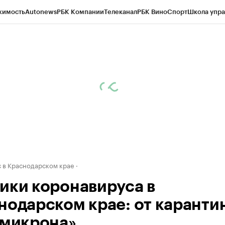
жимость
Autonews
РБК Компании
Телеканал
РБК Вино
Спорт
Школа упра
д
Стиль
Крипто
РБК Бизнес-среда
Дискуссионный клуб
Исследования
К
а контрагентов
Политика
Экономика
Бизнес
Технологии и медиа
Фина
 в Краснодарском крае
ики коронавируса в
нодарском крае: от каранти
омикрона»