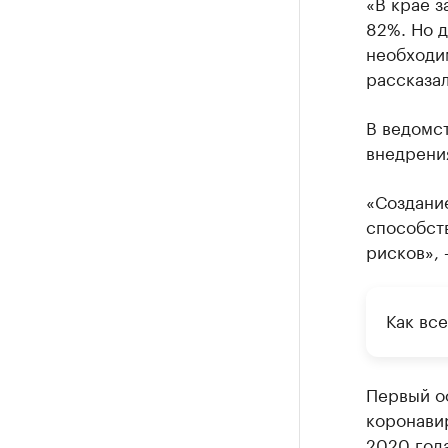
«В крае з
82%. Но 
необходим
рассказа
В ведомст
внедрения
«Создание
способст
рисков», 
Как вс
Первый о
коронави
2020 года