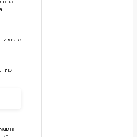
ен на
а
 —
ктивного
ению
марта
ение