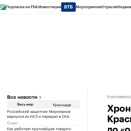
Подписка на РБК
Инвестиции
Мероприятия
Отрасли
Недви
РБК Курсы
РБК Life
Тренды
Визионеры
Национальные проекты
Горо
Газета
Спецпроекты СПб
Конференции СПб
Спецпроекты
Проверк
Коронавирус
Все новости
Краснодар
Весь мир
Хрон
Российский защитник Мироманов
вернулся из НХЛ и перешел в СКА
Крас
Спорт
Как работает крупнейшая товарно-
до «