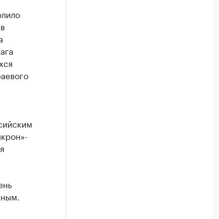
олило
 в
а
ага
хся
раевого
сийским
икрон»-
я
ень
чным.