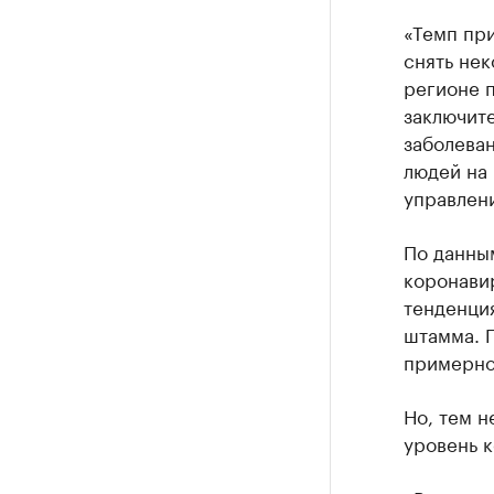
«Темп при
снять нек
регионе 
заключите
заболеван
людей на
управлен
По данны
коронави
тенденция
штамма. 
примерно 
Но, тем н
уровень к