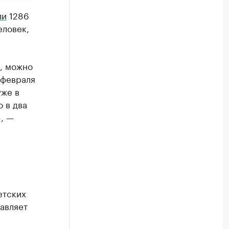
ли
1286
еловек,
, можно
 февраля
уже в
 в два
, —
етских
авляет