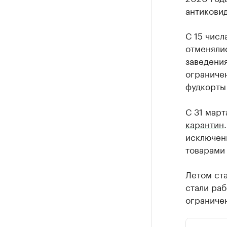
антикови
С 15 числ
отменяли
заведени
ограничен
фудкорты 
С 31 март
карантин
исключен
товарами
Летом ста
стали раб
ограничен