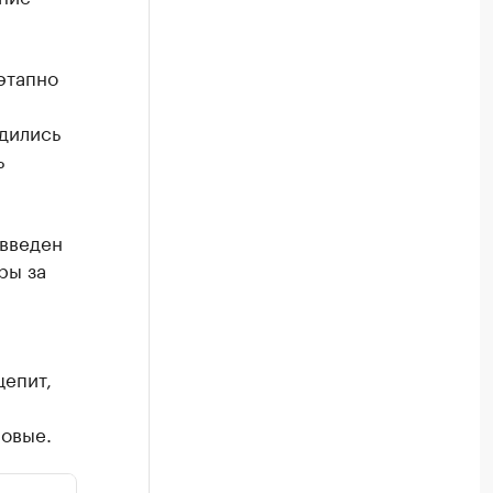
этапно
дились
ь
 введен
ры за
щепит,
ловые.