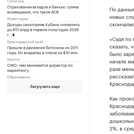
Политика
Страхование вкладов в банках: сумма
По данным
возмещения, что такое АСВ
новых сл
Инвестиции
скончалис
Доходы санаториев Кубани снизились
до ₽21 млрд в первом полугодии 2026
г.
«Судя по 
Краснодарский край
сказать, 
Пришли в движение биткоины из 2011
года. Их владелец в плюсе на $10 млн
было заре
Крипто
начале ма
CMO: чем занимается директор по
раза мен
маркетингу
рассказал
Образование
Краснода
Загрузить еще
Как прок
Краснода
заболевае
дошкольн
2%, в ср