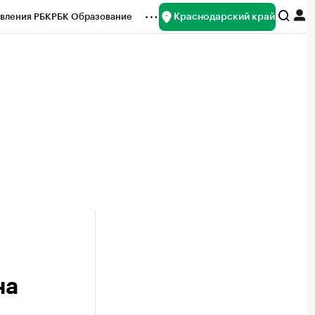
Краснодарский край
вления РБК
РБК Образование
редитные рейтинги
Франшизы
нсы
Рынок наличной валюты
на