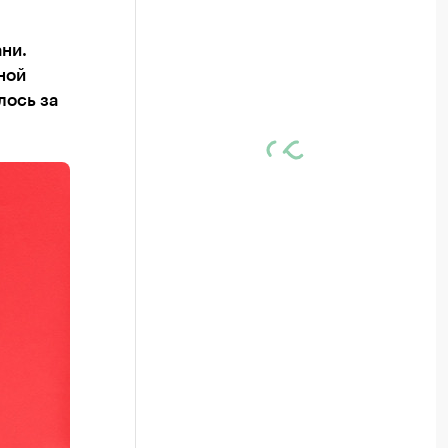
ани.
ной
лось за