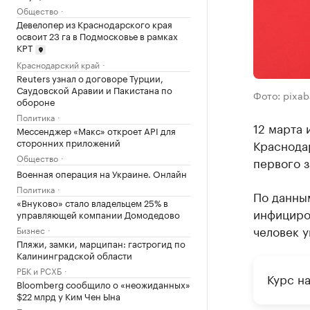
Общество
Девелопер из Краснодарского края
освоит 23 га в Подмосковье в рамках
КРТ
Краснодарский край
Reuters узнал о договоре Турции,
Саудовской Аравии и Пакистана по
Фото: pixa
обороне
Политика
12 марта 
Мессенджер «Макс» откроет API для
сторонних приложений
Краснодар
Общество
первого 
Военная операция на Украине. Онлайн
Политика
По данным
«Внуково» стало владельцем 25% в
инфициров
управляющей компании Домодедово
человек у
Бизнес
Пляжи, замки, марципан: гастрогид по
Калининградской области
РБК и РСХБ
Курс н
Bloomberg сообщило о «неожиданных»
$22 млрд у Ким Чен Ына