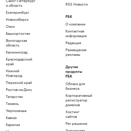
Санкт-Петербург
RSS Новости
и область
Екатеринбург
РБК
Новосибирск
О компании
Омск
Контактная
Башкортостан
информация
Вологодская
Редакция
область
Размещение
Калининград
рекламы
Краснодарский
край
Другие
Нижний
продукты
Новгород
РБК
Пермский край
Облако для
бизнеса
Ростов-на-Дону
Корпоративный
Татарстан
регистратор
Тюмень
доменов
Черноземье
Хостинг
сайтов
Кавказ
Рег.решения
Карелия
Знакомства