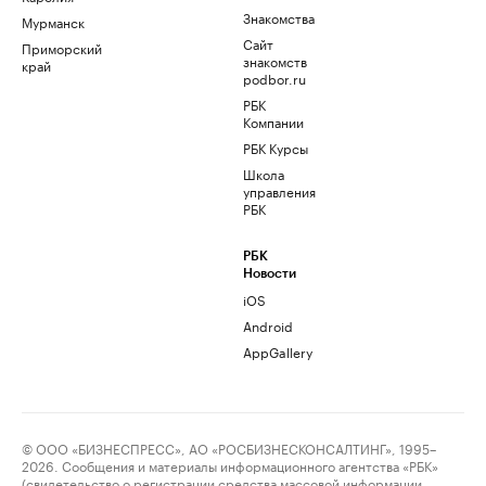
Знакомства
Мурманск
Сайт
Приморский
знакомств
край
podbor.ru
РБК
Компании
РБК Курсы
Школа
управления
РБК
РБК
Новости
iOS
Android
AppGallery
© ООО «БИЗНЕСПРЕСС», АО «РОСБИЗНЕСКОНСАЛТИНГ», 1995–
2026. Сообщения и материалы информационного агентства «РБК»
(свидетельство о регистрации средства массовой информации