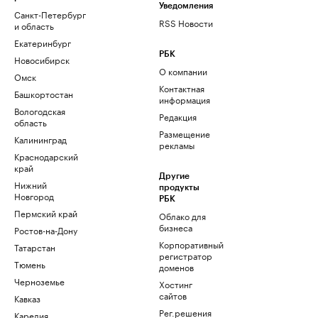
Уведомления
Санкт-Петербург
RSS Новости
и область
Екатеринбург
РБК
Новосибирск
О компании
Омск
Контактная
Башкортостан
информация
Вологодская
Редакция
область
Размещение
Калининград
рекламы
Краснодарский
край
Другие
Нижний
продукты
Новгород
РБК
Пермский край
Облако для
бизнеса
Ростов-на-Дону
Корпоративный
Татарстан
регистратор
Тюмень
доменов
Черноземье
Хостинг
сайтов
Кавказ
Рег.решения
Карелия