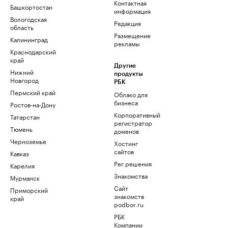
Контактная
Башкортостан
информация
Вологодская
Редакция
область
Размещение
Калининград
рекламы
Краснодарский
край
Другие
Нижний
продукты
Новгород
РБК
Пермский край
Облако для
бизнеса
Ростов-на-Дону
Корпоративный
Татарстан
регистратор
Тюмень
доменов
Черноземье
Хостинг
сайтов
Кавказ
Рег.решения
Карелия
Знакомства
Мурманск
Сайт
Приморский
знакомств
край
podbor.ru
РБК
Компании