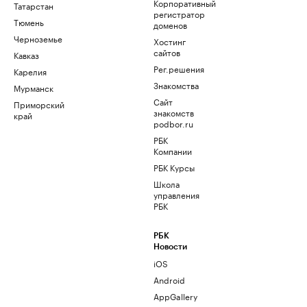
Корпоративный
Татарстан
регистратор
Тюмень
доменов
Черноземье
Хостинг
сайтов
Кавказ
Рег.решения
Карелия
Знакомства
Мурманск
Сайт
Приморский
знакомств
край
podbor.ru
РБК
Компании
РБК Курсы
Школа
управления
РБК
РБК
Новости
iOS
Android
AppGallery