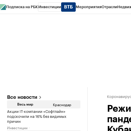
Подписка на РБК
Инвестиции
Мероприятия
Отрасли
Недви
РБК Курсы
РБК Life
Тренды
Визионеры
Национальные проекты
Горо
Газета
Спецпроекты СПб
Конференции СПб
Спецпроекты
Проверк
Коронавирус
Все новости
Краснодар
Весь мир
Режи
Акции IT-компании «Софтлайн»
подскочили на 16% без видимых
панд
причин
Инвестиции
Куба