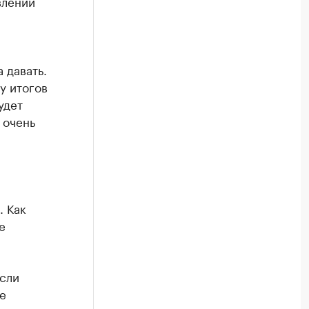
влении
я
 давать.
у итогов
удет
 очень
. Как
е
если
е