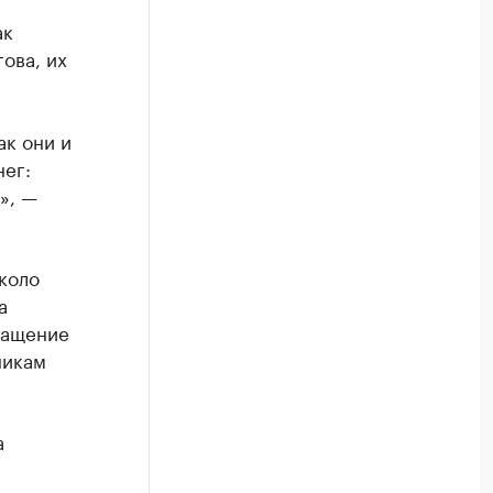
ак
ова, их
ак они и
нег:
», —
коло
а
ращение
никам
а