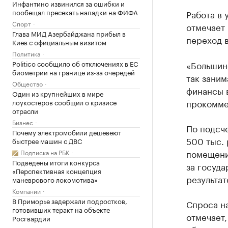
Инфантино извинился за ошибки и
пообещал пресекать нападки на ФИФА
Работа в
Спорт
отмечает 
Глава МИД Азербайджана прибыл в
переход в
Киев с официальным визитом
Политика
Politico сообщило об отключениях в ЕС
«Большинс
биометрии на границе из-за очередей
так заним
Общество
финансы в
Один из крупнейших в мире
прокомме
лоукостеров сообщил о кризисе
отрасли
Бизнес
По подсче
Почему электромобили дешевеют
500 тыс. 
быстрее машин с ДВС
помещени
Подписка на РБК
Подведены итоги конкурса
за госуд
«Перспективная концепция
результат
маневрового локомотива»
Компании
В Приморье задержали подростков,
Спроса на
готовивших теракт на объекте
отмечает,
Росгвардии