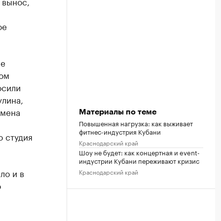
 вынос,
ое
не
том
осили
улина,
смена
Материалы по теме
Повышенная нагрузка: как выживает
фитнес-индустрия Кубани
о студия
Краснодарский край
Шоу не будет: как концертная и event-
индустрии Кубани переживают кризис
ло и в
Краснодарский край
о