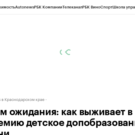
жимость
Autonews
РБК Компании
Телеканал
РБК Вино
Спорт
Школа упра
д
Стиль
Крипто
РБК Бизнес-среда
Дискуссионный клуб
Исследования
К
а контрагентов
Политика
Экономика
Бизнес
Технологии и медиа
Фина
 в Краснодарском крае
м ожидания: как выживает в
емию детское допобразован
ни