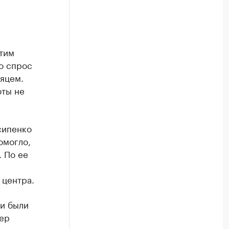
атим
то спрос
сяцем.
оты не
сипенко
омогло,
. По ее
 центра.
ти были
ер