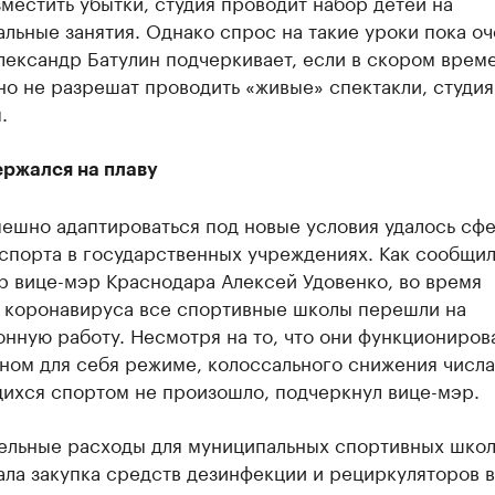
местить убытки, студия проводит набор детей на
льные занятия. Однако спрос на такие уроки пока оч
лександр Батулин подчеркивает, если в скором врем
о не разрешат проводить «живые» спектакли, студия
.
ержался на плаву
пешно адаптироваться под новые условия удалось сф
спорта в государственных учреждениях. Как сообщил
р вице-мэр Краснодара Алексей Удовенко, во время
 коронавируса все спортивные школы перешли на
нную работу. Несмотря на то, что они функциониров
ном для себя режиме, колоссального снижения числа
ихся спортом не произошло, подчеркнул вице-мэр.
ельные расходы для муниципальных спортивных шко
ла закупка средств дезинфекции и рециркуляторов в