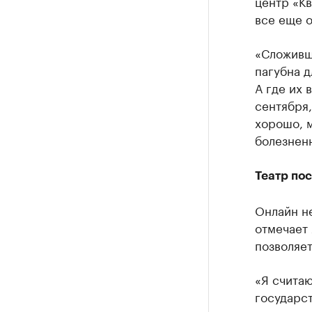
центр «Кв
все еще 
«Сложивш
пагубна д
А где их 
сентября,
хорошо, м
болезненн
Театр пос
Онлайн не
отмечает 
позволяет
«Я считаю
государст