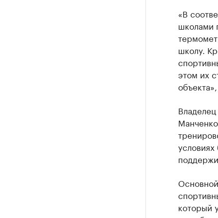
«В соотв
школами 
термометр
школу. К
спортивны
этом их с
объекта»,
Владелец 
Манченко 
тренирово
условиях 
поддержи
Основной
спортивны
который 