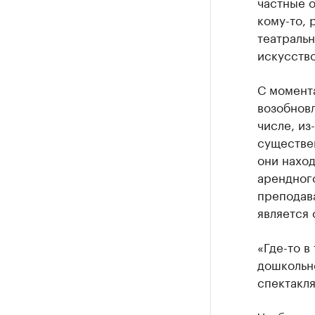
частные о
кому-то, 
театральн
искусств
С момента
возобновл
числе, из
существен
они нахо
арендног
преподава
является
«Где-то в
дошкольно
спектакля