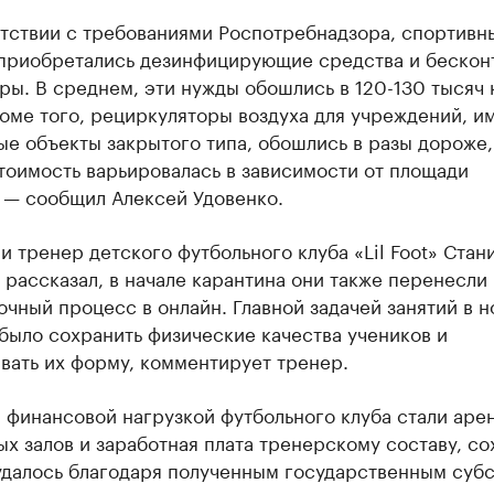
етствии с требованиями Роспотребнадзора, спортивн
приобретались дезинфицирующие средства и бескон
ы. В среднем, эти нужды обошлись в 120-130 тысяч 
роме того, рециркуляторы воздуха для учреждений, 
е объекты закрытого типа, обошлись в разы дороже,
тоимость варьировалась в зависимости от площади
 — сообщил Алексей Удовенко.
и тренер детского футбольного клуба «Lil Foot» Стан
рассказал, в начале карантина они также перенесли 
чный процесс в онлайн. Главной задачей занятий в н
было сохранить физические качества учеников и
вать их форму, комментирует тренер.
 финансовой нагрузкой футбольного клуба стали аре
х залов и заработная плата тренерскому составу, со
удалось благодаря полученным государственным суб