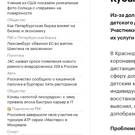
Ученые из США показали уникальные
фото Солнца с «перьями» на
поверхности
Из-за дол
Общество
детского 
Как Петербургская биржа влияет на
бизнес и экономику
Участники
РБК и Петербургская Биржа
их услуги
Люксембург обвинил ЕС во взятии
Шенгена «в заложники»
В Красно
Политика
коронави
JAC назвал сроки появления нового
рамного внедорожника JS9 в России
дистанци
Авто
сферу доп
Роскачество сообщило о кишечной
детским 
палочке в бургерах пяти ресторанов
индивидуа
Общество
Конец «золотой лихорадки»: к чему
восстано
привела эпоха быстрых карьер в IT
выяснил,
Подписка на РБК
допобраз
Россияне завершили свое участие на
турнире ATP серии «Мастерс» в
Монреале
Проблем
Спорт