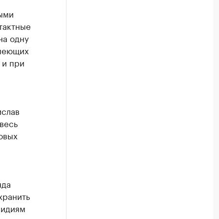
ыми
тактные
на одну
имеющих
 и при
ислав
весь
овых
нда
хранить
сидиям