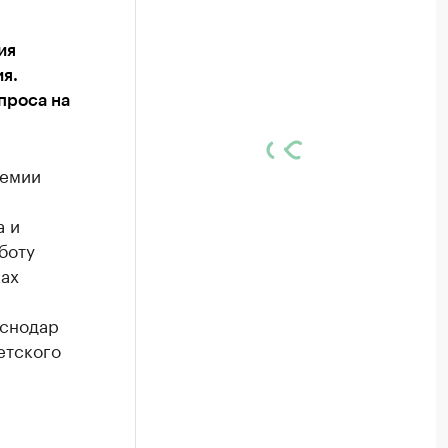
ия
я.
проса на
демии
а и
боту
ках
аснодар
етского