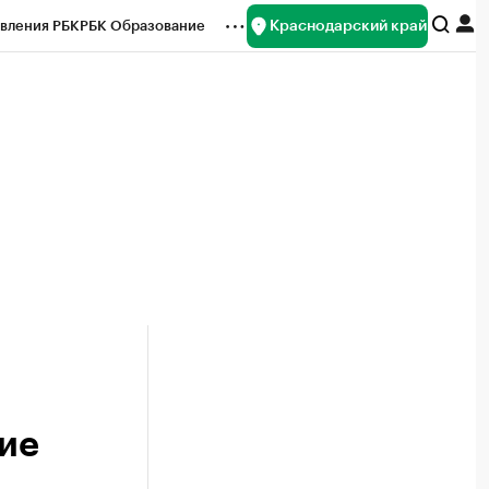
Краснодарский край
вления РБК
РБК Образование
редитные рейтинги
Франшизы
нсы
Рынок наличной валюты
ие