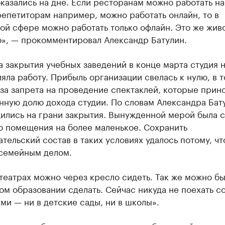
казались на дне. Если ресторанам можно работать на
репетиторам например, можно работать онлайн, то в
ой сфере можно работать только офлайн. Это же жив
о», — прокомментировал Александр Батулин.
 закрытия учебных заведений в конце марта студия 
яла работу. Прибыль организации свелась к нулю, в 
-за запрета на проведение спектаклей, которые прин
ную долю дохода студии. По словам Александра Бат
дились на грани закрытия. Вынужденной мерой была 
о помещения на более маленькое. Сохранить
тельский состав в таких условиях удалось потому, чт
 семейным делом.
 театрах можно через кресло сидеть. Так же можно бы
м образовании сделать. Сейчас никуда не поехать с
ми — ни в детские сады, ни в школы».