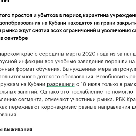
гого простоя и убытков в период карантина учрежден
допобразования на Кубани находятся на грани закрыти
 рынка ждут снятия всех ограничений и увеличения с
 в сентябре
дарском крае с середины марта 2020 года из-за пан
русной инфекции все учебные заведения перешли на
онный формат обучения. Вынужденная мера затронул
олнительного детского образования. Возобновить ра
кружкам на Кубани
разрешили
с 18 июля только в рам
льных занятий. Однако это послабление не помогло
влению сегмента, отмечают участники рынка. РБК Кр
 как переживают коронакризис разные направления д
ования.
ы выживания