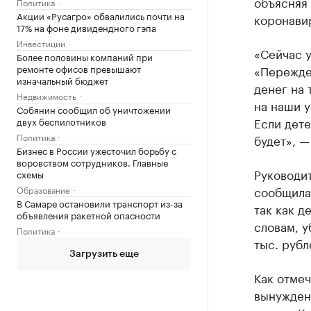
объясняя
Политика
Акции «Русагро» обвалились почти на
коронави
17% на фоне дивидендного гэпа
Инвестиции
«Сейчас у
Более половины компаний при
ремонте офисов превышают
«Переждем
изначальный бюджет
денег на 
Недвижимость
на наши у
Собянин сообщил об уничтожении
Если дете
двух беспилотников
Политика
будет», —
Бизнес в России ужесточил борьбу с
воровством сотрудников. Главные
Руководит
схемы
сообщила,
Образование
В Самаре остановили транспорт из-за
так как д
объявления ракетной опасности
словам, у
Политика
тыс. рубл
Загрузить еще
Как отмеч
вынужден