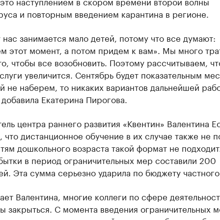
 это наступлением в скором времени второй волны
руса и повторным введением карантина в регионе.
 нас занимается мало детей, потому что все думают:
 этот момент, а потом придем к вам». Мы много тр
то, чтобы все возобновить. Поэтому рассчитываем, ч
слуги увеличится. Сентябрь будет показательным ме
й не наберем, то никаких вариантов дальнейшей раб
 добавила Екатерина Пирогова.
ель центра раннего развития «Квентин» Валентина Е
 что дистанционное обучение в их случае также не п
етям дошкольного возраста такой формат не подходит
бытки в период ограничительных мер составили 200
ей. Эта сумма серьезно ударила по бюджету частного
ает Валентина, многие коллеги по сфере деятельнос
ы закрыться. С момента введения ограничительных м