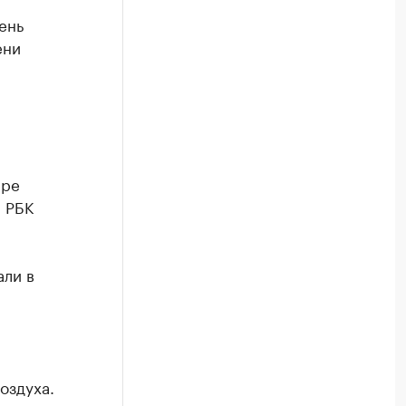
ень
ени
ере
 РБК
али в
л
оздуха.