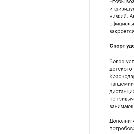
Чтобы воз
индивидуа
низкий. А
официальн
закроется
Спорт уд
Более ус
детского 
Краснода
пандемии
дистанцио
непривыч
занимающ
Дополнит
потребова