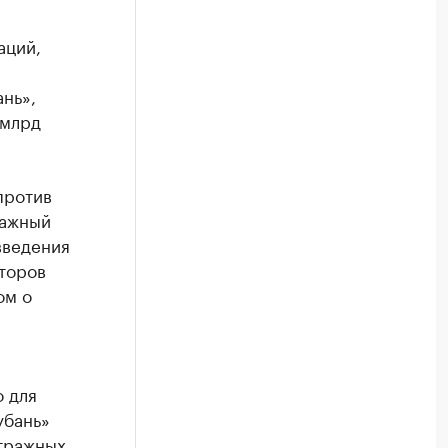
аций,
нь»,
 млрд
против
ражный
введения
торов
ом о
 для
убань»
тражных