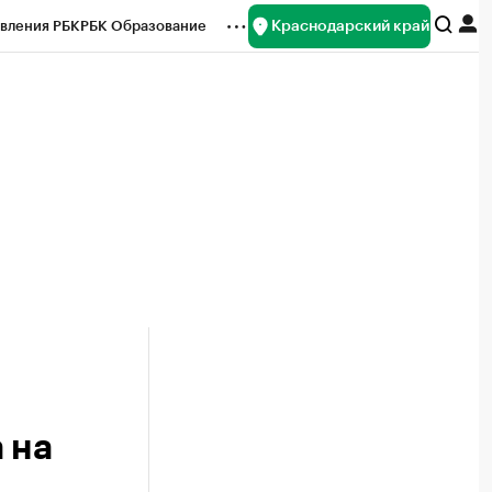
Краснодарский край
вления РБК
РБК Образование
редитные рейтинги
Франшизы
нсы
Рынок наличной валюты
 на