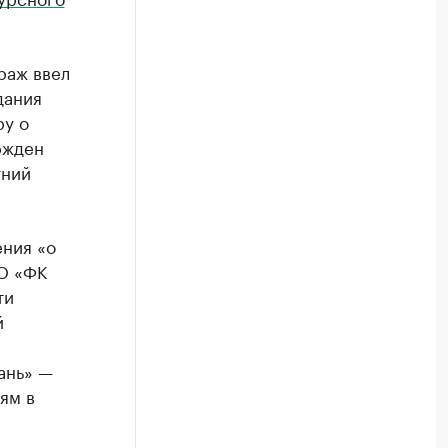
раж ввел
дания
ру о
ржден
тний
ния «о
О «ФК
ти
й
ань» —
ям в