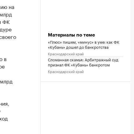
нию на
 млрд
и ФК
едуре
своего
Материалы по теме
«Плюс» пишем, «минус» в уме: как ФК
«Кубань» дошел до банкротства
Краснодарский край
о в
Сломанная скамья: Арбитражный суд
признал ФК «Кубань» банкротом
ое
Краснодарский край
 млрд
ния,
О
ход