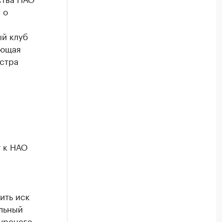
 о
й клуб
ующая
стра
 к НАО
ить иск
льный
урсного