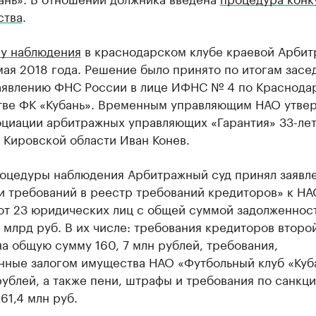
ства
.
у наблюдения
в краснодарском клубе краевой Арбит
мая 2018 года. Решение было принято по итогам засе
заявлению ФНС России в лице ИФНС № 4 по Краснода
тве ФК «Кубань». Временным управляющим НАО утве
оциации арбитражных управляющих «Гарантия» 33-ле
 Кировской области Иван Конев.
роцедуры наблюдения Арбитражный суд принял заявле
и требований в реестр требований кредиторов» к НА
 от 23 юридических лиц с общей суммой задолженнос
 млрд руб. В их числе: требования кредиторов второ
а общую сумму 160, 7 млн рублей, требования,
нные залогом имущества НАО «Футбольный клуб «Куб
ублей, а также пени, штрафы и требования по санкци
61,4 млн руб.