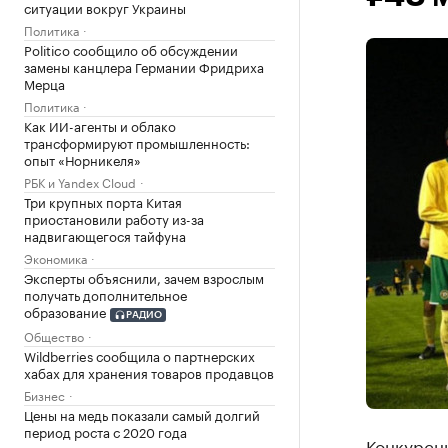
ситуации вокруг Украины
Политика
Politico сообщило об обсуждении
замены канцлера Германии Фридриха
Мерца
Политика
Как ИИ-агенты и облако
трансформируют промышленность:
опыт «Норникеля»
РБК и Yandex Cloud
Три крупных порта Китая
приостановили работу из-за
надвигающегося тайфуна
Экономика
Эксперты объяснили, зачем взрослым
получать дополнительное
образование
РАДИО
Общество
Wildberries сообщила о партнерских
хабах для хранения товаров продавцов
Бизнес
Цены на медь показали самый долгий
период роста с 2020 года
Конкурсн