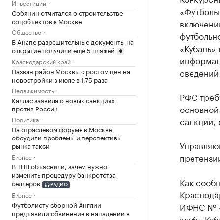
Инвестиции
«Футбольн
Собянин отчитался о строительстве
соцобъектов в Москве
включени
Общество
футбольн
В Анапе разрешительные документы на
«Кубань»
открытие получили еще 5 пляжей
информац
Краснодарский край
сведений 
Назван район Москвы с ростом цен на
новостройки в июле в 1,75 раза
Недвижимость
РФС требу
Каллас заявила о новых санкциях
основной 
против России
санкции, 
Политика
На отраслевом форуме в Москве
обсудили проблемы и перспективы
Управляю
рынка такси
претензии
Бизнес
В ТПП объяснили, зачем нужно
изменить процедуру банкротства
Как сооб
селлеров
РАДИО
Краснода
Бизнес
Футболисту сборной Англии
ИФНС № 4
предъявили обвинение в нападении в
клуб «Куб