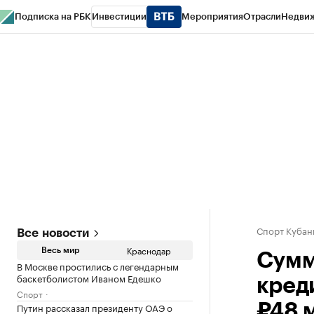
Подписка на РБК
Инвестиции
Мероприятия
Отрасли
Недви
РБК Курсы
РБК Life
Тренды
Визионеры
Национальные проекты
Горо
Газета
Спецпроекты СПб
Конференции СПб
Спецпроекты
Проверк
Спорт Кубан
Все новости
Краснодар
Весь мир
Сумм
В Москве простились с легендарным
баскетболистом Иваном Едешко
кред
Спорт
Путин рассказал президенту ОАЭ о
₽48 