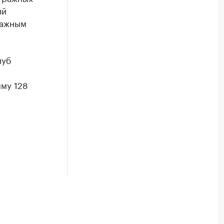
ий
ражным
луб
мму 128