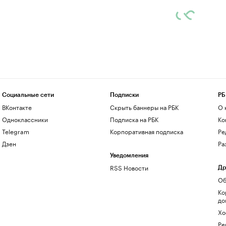
Социальные сети
Подписки
РБ
ВКонтакте
Скрыть баннеры на РБК
О 
Одноклассники
Подписка на РБК
Ко
Telegram
Корпоративная подписка
Ре
Дзен
Ра
Уведомления
RSS Новости
Др
Об
Ко
до
Хо
Ре