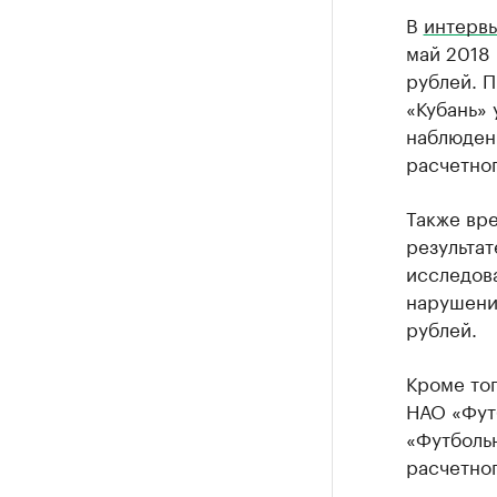
В
интерв
май 2018 
рублей. П
«Кубань» 
наблюден
расчетног
Также вр
результат
исследова
нарушени
рублей.
Кроме тог
НАО «Фут
«Футбольн
расчетног