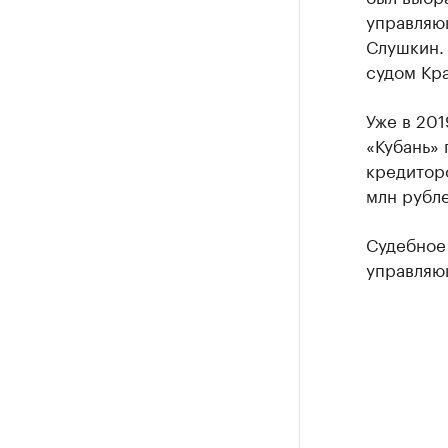
управляю
Слушкин.
судом Кр
Уже в 20
«Кубань» 
кредиторо
млн рубле
Судебное
управляющ