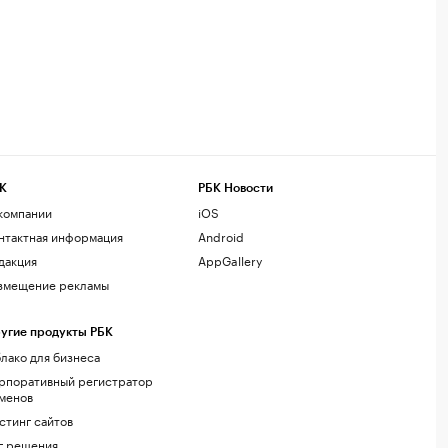
К
РБК Новости
компании
iOS
нтактная информация
Android
дакция
AppGallery
змещение рекламы
угие продукты РБК
лако для бизнеса
рпоративный регистратор
менов
стинг сайтов
г.решения