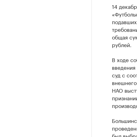
14 декаб
«Футбольн
подавших
требовани
общая су
рублей.
В ходе с
введения
суд с со
внешнего
НАО выст
признани
производс
Большинс
проведен
был выбр