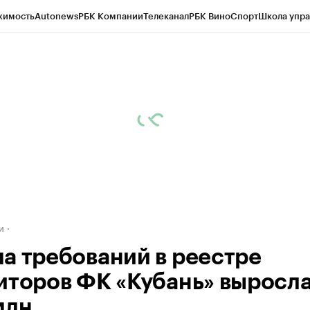
жимость
Autonews
РБК Компании
Телеканал
РБК Вино
Спорт
Школа упра
д
Стиль
Крипто
РБК Бизнес-среда
Дискуссионный клуб
Исследования
К
а контрагентов
Политика
Экономика
Бизнес
Технологии и медиа
Фина
и
а требований в реестре
иторов ФК «Кубань» выросла
млн