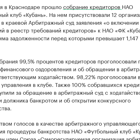
ря в Краснодаре прошло
собрание кредиторов
НАО
ый клуб «Кубань». На нем присутствовали 12 организ
 в краевой Арбитражный суд заявления «о включении
й в реестр требований кредиторов» к НАО «ФК «Куба
мма задолженности перед которыми превышает 1,147
обрания 99,5% процентов кредиторов проголосовали 
 финансового оздоровления и об обращении в арбит
ответствующим ходатайством. 98,22% проголосовали 
 управления в клубе. Также 100% собравшихся креди
упили за обращение в арбитражный суд с ходатайств
и должника банкротом и об открытии конкурсного
тва.
твом голосов в качестве арбитражного управляющего
ия процедуры банкротства НАО «Футбольный клуб «К
ан член Союза «Саморегулируемая организация арби