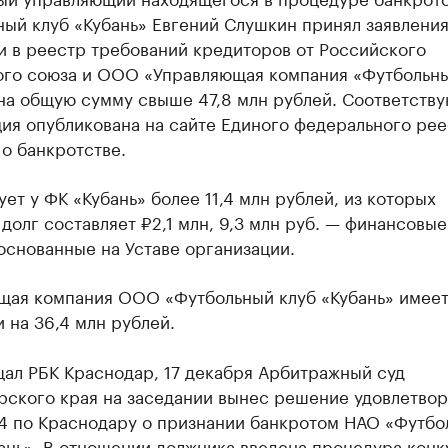
ый клуб «Кубань» Евгений Слушкин принял заявления
и в реестр требований кредиторов от Российского
ого союза и ООО «Управляющая компания «Футбольны
 на общую сумму свыше 47,8 млн рублей. Соответств
ия опубликована на сайте Единого федерального рее
о банкротстве.
ет у ФК «Кубань» более 11,4 млн рублей, из которых
долг составляет ₽2,1 млн, 9,3 млн руб. — финансовые
основанные на Уставе организации.
щая компания ООО «Футбольный клуб «Кубань» имеет
 на 36,4 млн рублей.
щал РБК Краснодар, 17 декабря Арбитражный суд
рского края на заседании вынес решение удовлетвор
 по Краснодару о признании банкротом НАО «Футбо
ань». В отношении должника введена
процедура конк