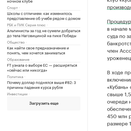
ночном клубе
производ
Спорт
Школы с отличием: как изменилось
представление об учебе рядом с домом
Процедур
РБК и ПИК Серия плюс
в начале 
Альпинисты за год не сумели добраться
суда по 
до тела Наговициной на пике Победы
Общество
банкротс
Как найти свое предназначение и
член Асс
понять, чем хочется заниматься
уроженец
Образование
FT узнала о выборе ЕС — расширяться
«сейчас или никогда»
В ходе п
Политика
включени
Почему доллар поднялся выше ₽82: 3
«Кубань»
причины падения курса рубля
свыше 1,5
Инвестиции
очереди н
Загрузить еще
обеспече
450 млн р
размере 1