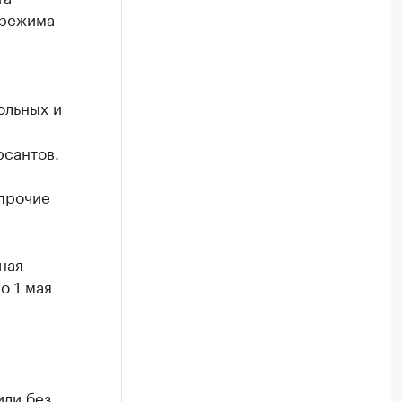
 режима
ольных и
рсантов.
прочие
ная
о 1 мая
или без