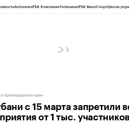
жимость
Autonews
РБК Компании
Телеканал
РБК Вино
Спорт
Школа упра
д
Стиль
Крипто
РБК Бизнес-среда
Дискуссионный клуб
Исследования
К
а контрагентов
Политика
Экономика
Бизнес
Технологии и медиа
Фина
 в Краснодарском крае
убани с 15 марта запретили в
приятия от 1 тыс. участнико