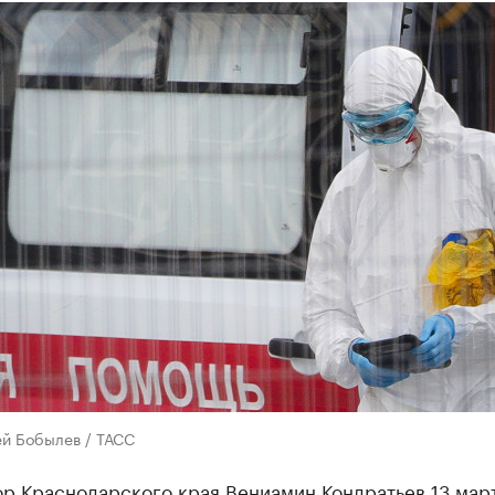
ей Бобылев / ТАСС
ор Краснодарского края Вениамин Кондратьев 13 мар