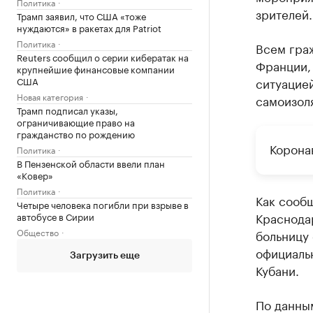
Политика
зрителей.
Трамп заявил, что США «тоже
нуждаются» в ракетах для Patriot
Политика
Всем гра
Reuters сообщил о серии кибератак на
Франции, 
крупнейшие финансовые компании
США
ситуацие
Новая категория
самоизоля
Трамп подписал указы,
ограничивающие право на
гражданство по рождению
Корона
Политика
В Пензенской области ввели план
«Ковер»
Политика
Как сооб
Четыре человека погибли при взрыве в
Краснода
автобусе в Сирии
Общество
больницу
официаль
Загрузить еще
Кубани.
По данны