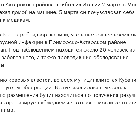
о-Ахтарского района прибыл из Италии 2 марта в Мо
ехал домой на машине. 5 марта он почувствовал себя
я к медикам
.
 в Роспотребнадзор
заявили
, что в настоящее время о
русной инфекции в Приморско-Ахтарском районе
ан. Под наблюдением находится около 20 человек из
в заболевшего, а также проводившие обследование
ы.
ю краевых властей, во всех муниципалитетах Кубан
т пункты обсервации
. В этих изолированных зонах
о размещения будут находиться до получения резуль
на коронавирус наблюдаемые, которые могли контакт
вшими.