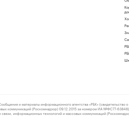
Ко
до
Хо
Ре
Зн
Са
РБ
РБ
Шк
ения и материалы информационного агентства «РБК» (свидетельство о 
овых коммуникаций (Роскомнадзор) 09.12.2015 за номером ИА №ФС77-63848) 
 связи, информационных технологий и массовых коммуникаций (Роскомнадз