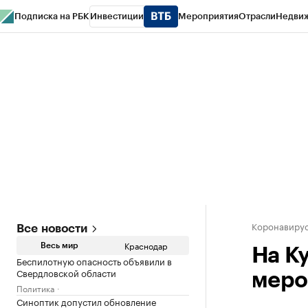
Подписка на РБК
Инвестиции
Мероприятия
Отрасли
Недви
РБК Курсы
РБК Life
Тренды
Визионеры
Национальные проекты
Горо
Газета
Спецпроекты СПб
Конференции СПб
Спецпроекты
Проверк
Коронавирус
Все новости
Краснодар
Весь мир
На К
Беспилотную опасность объявили в
Свердловской области
меро
Политика
Синоптик допустил обновление