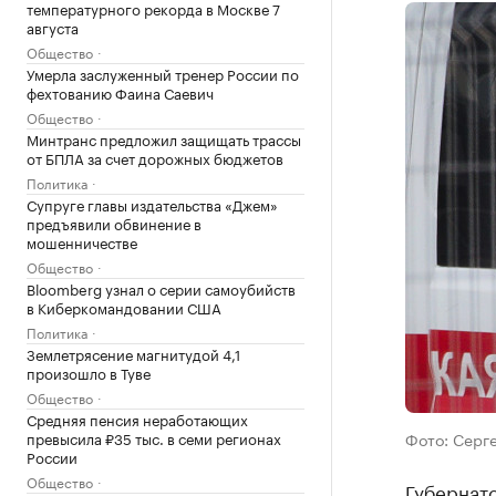
температурного рекорда в Москве 7
августа
Общество
Умерла заслуженный тренер России по
фехтованию Фаина Саевич
Общество
Минтранс предложил защищать трассы
от БПЛА за счет дорожных бюджетов
Политика
Супруге главы издательства «Джем»
предъявили обвинение в
мошенничестве
Общество
Bloomberg узнал о серии самоубийств
в Киберкомандовании США
Политика
Землетрясение магнитудой 4,1
произошло в Туве
Общество
Средняя пенсия неработающих
превысила ₽35 тыс. в семи регионах
Фото: Серг
России
Общество
Губернат