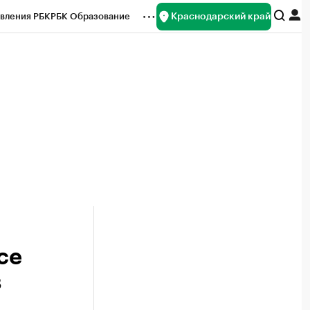
Краснодарский край
вления РБК
РБК Образование
редитные рейтинги
Франшизы
нсы
Рынок наличной валюты
се
в