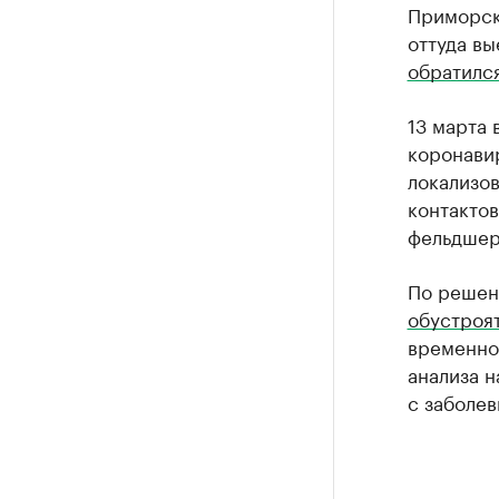
Приморск
оттуда вы
обратилс
13 марта
коронави
локализов
контакто
фельдшер
По решени
обустроя
временног
анализа 
с заболе