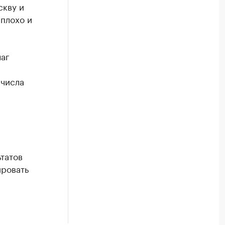
скву и
 плохо и
чаг
 числа
и
татов
ировать