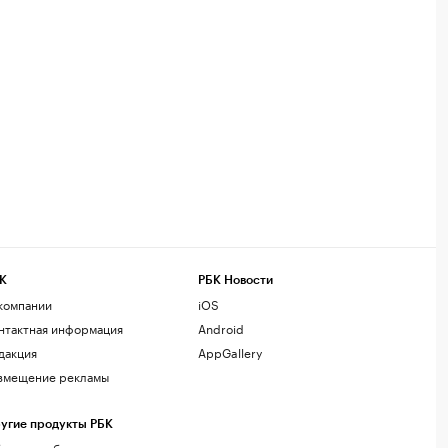
К
РБК Новости
компании
iOS
нтактная информация
Android
дакция
AppGallery
змещение рекламы
угие продукты РБК
лако для бизнеса