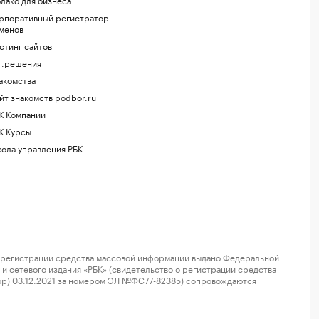
рпоративный регистратор
менов
стинг сайтов
г.решения
акомства
йт знакомств podbor.ru
К Компании
К Курсы
ола управления РБК
регистрации средства массовой информации выдано Федеральной
и сетевого издания «РБК» (свидетельство о регистрации средства
ор) 03.12.2021 за номером ЭЛ №ФС77-82385) сопровождаются