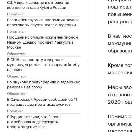
США ввели санкции в отношении
подписал
военного атташе Кубы в России
повышенн
Политика
Власти Венесуэлы и оппозиция начали
распрост
переговоры спустя неделю задержки
Политика
В частно
Прощание с олимпийским чемпионом
Иваном Едешко пройдет 7 августа в
межмуниц
Москве
образова
Общество
В США в аэропорту задержали
Кроме то
мужчину, угрожавшего взорвать бомбу
на рейсе
мероприят
Общество
Во Внуково предупредили о задержках
Меры вво
рейсов из-за грозы
готовност
Общество
В Саудовской Аравии сообщили об 11
2020 года
пострадавших при атаках хуситов
Политика
Помимо э
В Турции заявили, что Европа
потребовала подтверждать
организа
происхождение газа
мероприя