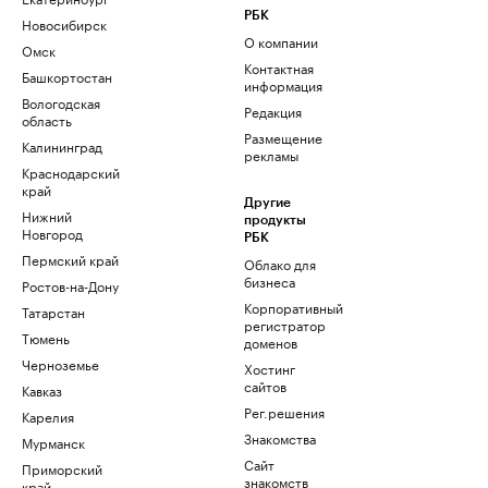
РБК
Новосибирск
О компании
Омск
Контактная
Башкортостан
информация
Вологодская
Редакция
область
Размещение
Калининград
рекламы
Краснодарский
край
Другие
Нижний
продукты
Новгород
РБК
Пермский край
Облако для
бизнеса
Ростов-на-Дону
Корпоративный
Татарстан
регистратор
Тюмень
доменов
Черноземье
Хостинг
сайтов
Кавказ
Рег.решения
Карелия
Знакомства
Мурманск
Сайт
Приморский
знакомств
край