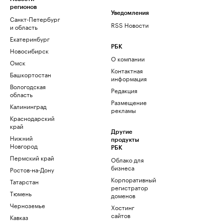
регионов
Уведомления
Санкт-Петербург
RSS Новости
и область
Екатеринбург
РБК
Новосибирск
О компании
Омск
Контактная
Башкортостан
информация
Вологодская
Редакция
область
Размещение
Калининград
рекламы
Краснодарский
край
Другие
Нижний
продукты
Новгород
РБК
Пермский край
Облако для
бизнеса
Ростов-на-Дону
Корпоративный
Татарстан
регистратор
Тюмень
доменов
Черноземье
Хостинг
сайтов
Кавказ