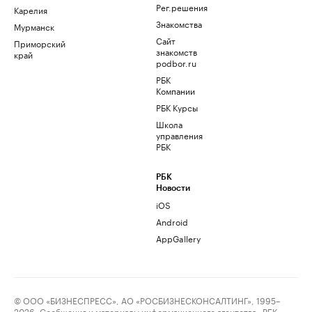
Рег.решения
Карелия
Знакомства
Мурманск
Сайт
Приморский
знакомств
край
podbor.ru
РБК
Компании
РБК Курсы
Школа
управления
РБК
РБК
Новости
iOS
Android
AppGallery
© ООО «БИЗНЕСПРЕСС», АО «РОСБИЗНЕСКОНСАЛТИНГ», 1995–
2026. Сообщения и материалы информационного агентства «РБК»