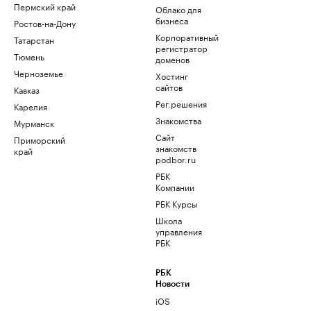
Пермский край
Облако для
бизнеса
Ростов-на-Дону
Корпоративный
Татарстан
регистратор
Тюмень
доменов
Черноземье
Хостинг
сайтов
Кавказ
Рег.решения
Карелия
Знакомства
Мурманск
Сайт
Приморский
знакомств
край
podbor.ru
РБК
Компании
РБК Курсы
Школа
управления
РБК
РБК
Новости
iOS